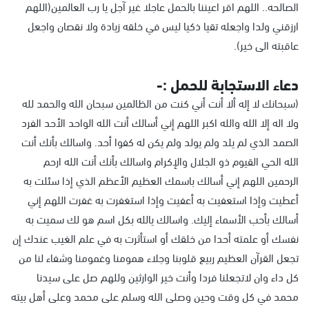
الصالحه.. اللهم اقر اعيننا بالحمل عاجلا غير آجل يا رب العالمين(اللهم
ارزقني ولدا واجعله تقيا ذكيا ليس في خلقه زيادة ولا نقصان واجعل
عاقبته الى خير).
دعاء الاستجابة للحمل :-
(سبحانك لا إله ألا أنت أني كنت من الظالمين سبحان الله والحمد لله
ولا اله إلا الله والله اكبر اللهم إني أسالك أنت الله الواحد الأحد الفرد
الصمد الذي لم يلد ولم يولد ولم يكن له كفوا أحد. واسالك بأنك أنت
الله الحي القيوم ذو الجلال والإكرام واسالك بأنك أنت الله ارحم
الرحمين اللهم إني أسالك باسمك العظيم الأعظم الذي إذا سئلت به
أعطيت وإذا استعفيت به أعفيت وإذا استغفرت به غفرت اللهم إني
أسالك بأحب الأسماء إليك. واسالك يالله بكل اسم هو لك سميت به
نفسك أو علمته أحدا من خلقك أو استأثرت به في علم الغيب عندك إن
تجعل القرآن العظيم ربيع قلوبنا وجلاء همومنا وغمومنا وشفاء لنا من
كل داء وان لاتجعلنا فردا وأنت خير الوارثين وللهم صل على سيدنا
محمد في كل وقت وحين وصلى الله وسلم على محمد وعلى أهل بيته