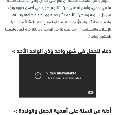
ما في رحمي، وأتمم له على خير”. “اللهم صوِّره في أحسن صورة ونجِّه
من كل تشويه ومرض”. “اللهم يسِّر حملَه وولادتَه ورضاعتَه وتربيتَه،
واجعله مطيعًا لربه، بارًّا بوالديه، متعاونًا مع إخوته، نافعًا لأمته، زخراً
للإسلام والمسلمين”. “ربنا هبْ لنا من أزواجنا وذرياتنا قرة أعين واجعلنا
للمتقين إمامًا”.
دعاء للحمل في شهر واحد بإذن الواحد الأحد :-
أدلة من السنة على أهمية الحمل والولادة :-