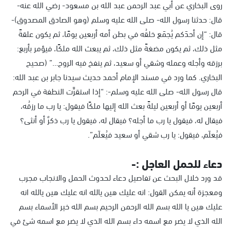
روى البخاري عن أبي عبد الرحمن عبد الله بن مسعود- رضي الله عنه-
قال: حدثنا رسول الله- صلى الله عليه وسلم (وهو الصادق المصدوق)-
قال: “إن أحدَكم يُجمَع خلقُه في بطن أمه أربعين يومًا، ثم يكون علقةً
مثل ذلك، ثم يكون مضغةً مثل ذلك، ثم يبعث الله ملكًا، فيؤمر بأربع:
برزقه وأجله وعمله وشقي أو سعيد، ثم ينفخ فيه الروح…” (صحيح
البخاري. كما ورد في مسند الإمام أحمد حديث سيدنا جابر بن عبد الله:
قال رسول الله- صلى الله عليه وسلم-: “إذا استقرَّت النطفة في الرحم
أربعين يومًا أو أربعين ليلةً بعث الله إليها ملكًا فيقول: يا رب ما رزقُه،
فيقال له، فيقول يا رب ما أجله؟ فيقال له، فيقول يا رب ذكرٌ أو أنثى؟
فيُعلَم، فيقول: يا رب شقي أو سعيد فيُعلَم”.
دعاء للحمل العاجل :-
قد ورد خلال البحث عن تفاصيل دعاء لحدوث الحمل والانجاب مجرب
ومعجزة أنه يمكن القول: انه عليك هين يالله انه عليك هين يالله انه
عليك هين يا الله بسم الله الرحمن الرحيم بسم الله خير الأسماء بسم
الله الذي لا يضر مع اسمه داء بسم الله الذي لا يضر مع اسمه شئ في