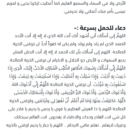
الأرض ولا في السماء والسميع العليم كما أعطيت لزكريا يحيى و لمريم
عيسى بأمر منك أعطني ولا تحرمني.
دعاء للحمل بسرعة :-
اللهمَّ إني أسألك أني أشهد أنك أنت الله الذي لا إله إلا أنت الأحد
الصمد الذي لم يلد ولم يولد ولم يكن له كفواً أحدٌ ان ترزقنى الذرية
الصالحة. اللهم إنى أسألك بأن لك الحمد لا إله إلا أنت الحنان المنان
بديع السموات و الأرض ذو الجلال و الاكرام ان ترزقنى الذرية الصالحة.
اللّهُمَّ إِنِّي أَسْأَلُكَ بِاسْمِكَ الطَّاهِرِ الطَّيِّبِ الْمُبَارَكِ الأَحَبَّ إِلَيْكَ، الَّذِي إِذَا
دُعِيتَ بِهِ أَجَبْتَ. وَإِذَا سُئِلْتَ بِهِ أَعْطَيْتَ، وَإِذَا اسْتُرْحِمْتَ بِهِ رَحِمْتَ، وَإِذَا
اسْتُفْرِجْتَ بِهِ فَرَّجْتَ. أن ترزقني الذرية الصالحة اللَّهُمَّ إِنِّي أَدْعُوكَ اللهَ،
وَأَدْعُوكَ الرَّحْمنَ، وَأَدْعُوكَ البَرَّ الرَّحِيمَن، وَأَدْعُوكَ بِأَسْمَائِكَ الْحُسْنَى
كُلِّهَا، مَاعَلِمْتُ مِنْهَا وَمَا لَمْ أَعْلَمْ. أَنْ تَغْفِرَ لِي وتَرْحَمَنِي وارزقنى الذرية
الصالحة اللهم يا ذا العرش العظيم يا قوي يا رحمن يا رحيم يا قادر على
كل شي انت القادر وحدك والاطباء لا يقدرون. انت العالم سبحانك
وغيرك لايعلم.. تعلم مافي الارحام .. اللهم يا جبار يا رحيم ارزقني بالذريه