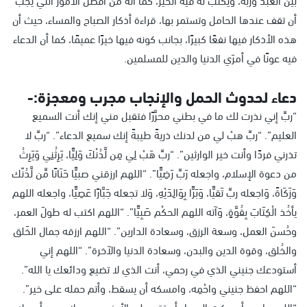
أن تقف عندها الحامل وتستمر بها، قراءة أذكار الصباح والمساء، حيث أن
هذه الأذكار فيها نفعًا كبيرًا، بجانب كونه فيها خيرًا عميمًا، كما أن الدعاء
فيه عونًا في أمرَي الدنيا والدين للمسلمين.
دعاء لحدوث الحمل والإنجاب مجرب ومعجزة:-
“ربِّ إني نذرت لك ما في بطني محرَّرًا فتقبل مني إنك أنت السميع
العليم”. “ربِّ هبْ لي من لدنك ذريةً طيبةً إنك سميع الدعاء”. “ربِّ لا
تذرني فردًا وأنت خير الوارثين”. “ربِّ هَبْ لِي مِن لَّدُنْكَ وَلِيًّا، يَرِثُنِي وَيَرِثُ
من دعوة الإسلام، واجعله رَبِّ رَضِيًّا”. “اللهم ارزقني صبيًّا حَنَانًا مِّن لَّدُنّك
وَزَكَاةً، وَاجعله ربِّ تَقيًّا، وَبَرًّا بِوَالِدَيْهِ، وَلا تجعله جَبَّارًا عَصِيًّا، واجعله اللهم
يأخُذ الْكِتَابَ بِقُوَّةٍ، وَآته اللهم الحكْم صَبِيًّا”. “اللهم اكتب له طولَ العمر،
وحُسنَ العمل، وسعة الرزق، وسعادة الدارين”. “اللهم ارزقه جمال الخَلق
والخُلق، وقوة الدين والبدن، وسعادة الدنيا والآخرة”. “اللهم إني
أستودعك جنيني الذي في رحمي، أنت الذي لا تضيع ودائعك يا الله”.
“اللهم احفظ جنيني واحْمِه، وامسكه أن يسقط، وأتم حمله على خير”.
“اللهم يا من أمسكت السماء أن تقع على الأرض وهي بلا عمد، أمسك