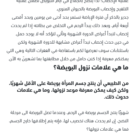
التلقيح وإخصاب البويضة بالحيوان المنوي.
جدير بالذكر أن فترة الإباضة تستمر بحد أدنى من يومين وبحد أقصى
أربعة أيام، وبعد ذلك يبدأ الرحم في التخلص من بطانته إذا لم يحدث
إخصاب لتبدأ أعراض الدورة الشهرية وتأتي لتؤكد أنه لا يوجد حمل.
في حين حدث إخصاب تبدأ أعراض مشابهة للدورة الشهرية ولكن
باستثناءات سوف نعرضها لكم باستفاضة في الفقرات التالية وهي التي
يمكنكم معرفة إذا كنتِ حامل من خلال مطابقتها بما تشعرينَ به الآن.
ما هي علامات نزول البويضة؟
من الطبيعي أن ينتج جسم المرأة بويضة على الأقل شهريًا،
ولكن كيف يمكن معرفة موعد نزولها، وما هي علامات
حدوث ذلك.
شهريًا ينتج الجسم بويضة في الرحم، وعندما تصل البويضة الى مرحلة
النضج، إن لم يحدث هناك تخصيب لها، فإنه يتم إطلاقها خارج الجسم،
فما هي علامات نزولها؟