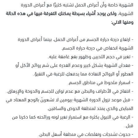
الشهرية خاصة وأن أعراض الحمل تشتبه كثيرًا مع أعراض الدورة
الشهرية،
ولكن يوجد أشياء بسيطة يمكنكِ التفرقة فيها في هذه الحالة
ومنها الاتي:
- ارتفاع درجة حرارة الجسم من أعراض الحمل، بينما أعراض الدورة
الشهرية انخفاض في درجة حرارة الجسم.
- تغير في حجم الثديين وظهور بقع غامقة عليه.
- فقدان الشهية بشكل كبير وعدم القدرة على شم روائح الأكل أو
العطور أو الروائح النفاذة مما يدفعكِ للرغبة في التقيؤ.
- اسمرار ملحوظ في مناطق الجسم.
- انتفاخ في الأطراف والبطن مع عدم توازن للجسم والدوخة والإرهاق.
- قبل موعد نزول الدورة الشهرية بيومين لا تشعرينَ بالوجع المعتاد في
المبايض والذي يمتد لمنطقة الحوض والساقين.
- الرغبة في التبول بكثرة مع استمرار تغير لونه ورائحته كما ذكرنا من
قبل.
- حدوث تشنجات وتقلصات في منطقة أسفل البطن.