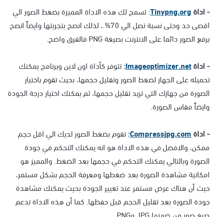
- اداة
Tinypng.org
: تسمح لك هذه الاداة المميزة بضغط الصور الي
اقصى حد وحتى نسبة تصل الي 70%.، لذلك انصح بتجربتها وايضاً انصح
برفع الصور دائما على الانترنت بصيغة PNG فالفرق واضح.
- اداة
Imageoptimizer.net
:
تتوفر كأداة اون لاين وبرنامج يمكنك
تحميله على الجهاز لضغط الصور وتقليل حجمها، بحيث تقوم باختيار
الصورة من جهازك التي تريد تقليل حجمها، ثم يمكنك اختيار درجة الجودة
وايضاً مقاس الصورة.
- اداة
Compressjpg.com
:
تقوم بضغط الصور لديك الي اقل حجم
ممكن، والافضل في هذه الاداة هو انه يمكنك التحكم في جودة
الصورة وبالتالي يمكنك التحكم في حجمها بعد الضغط. والمميز هو
امكانية مشاهدة الصورة بعد ضغطها ومعرفة الحجم بشكل مستمر،
حيث أن هناك عرض مستمر عند تغيير الجودة بحيث يمكنك مشاهدة
جودة الصورة بعد تقليل الحجم قبل حفظها. كما أن هذه الاداة تدعم
صيغ صور من ضمنها JPG وPNG.