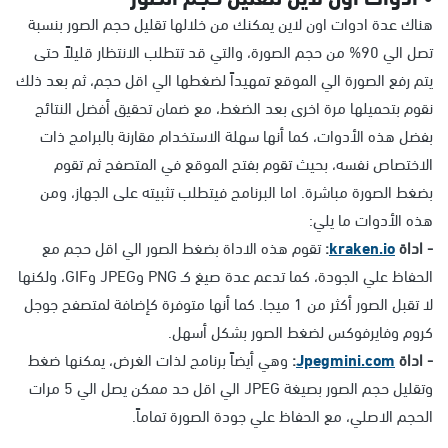
هناك عدة ادوات اون لاين يمكنك من خلالها تقليل حجم الصور بنسبة
تصل الي 90% من حجم الصورة، والتي قد تتطلب الانتظار قليلاً حتى
يتم رفع الصورة الي الموقع تمهيداً لضغطها الي اقل حجم، ثم بعد ذلك
نقوم بتحميلها مرة اخرى بعد الضغط، مع ضمان تحقيق أفضل النتائج
بفضل هذه الأدوات، كما أنها سهلة الاستخدام مقارنة بالبرامج ذات
الاختصاص نفسه، بحيث تقوم بفتح الموقع في المتصفح ثم تقوم
بضغط الصورة مباشرة. اما البرنامج فيتطلب تثبيته على الجهاز، ومن
هذه الأدوات ما يلي:
-
اداة
kraken.io
:
تقوم هذه الاداة بضغط الصور الي اقل حجم مع
الحفاظ علي الجودة، كما تدعم عدة صيغ كـ PNG وJPEG وGIF، ولكنها
لا تقبل الصور أكثر من 1 ميجا. كما أنها متوفرة كإضافة لمتصفح جوجل
كروم وفايرفوكس لضغط الصور بشكل أسهل.
- اداة
Jpegmini.com
:
وهي أيضاً برنامج لذات الغرض، يمكنها ضغط
وتقليل حجم الصور بصيغة JPEG الي اقل حد ممكن يصل الي 5 مرات
الحجم الاصلي، مع الحفاظ علي جودة الصورة تماماً.