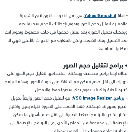
- اداة
Yahoo!Smush.it
:
هي من الادوات الاون لاين الشهيرة
والمميزة لتقليل حجم الصور وتقوم بإعطائك الحجم بعد تقليصه.
ويمكنك تحميل الصورة بعد تقليل حجمها في ملف مضغوط وتقوم انت
بعد التحميل بفك الضغط. ولكن بالمقارنة مع الادوات بالأعلى فهي لا
يمكنها المنافسة.
• برامج لتقليل حجم الصور
هناك ايضاً برامج مخصصة ويمكنك استخدامها لتقليل حجم الصور على
جهازك الي اقل حجم ممكن مع الحفاظ علي جودة الصور، وهذه البرامج
كثيرة للغاية ولكننا سنقوم بذكر بعضها فقط والافضل.
-
برنامج VSO Image Resizer
:
هو لتقليل حجم الصور وايضاً تحويل
الصيغ بسهولة، فيمكنك فقط الضغط على الصورة كليك يمين واختيار
الخيار الخاص بالبرنامج لضغط الصورة الي اقل حجم بأسهل ما يمكن.
بالإضافة الي مجموعة من الخواص الأخرى في البرنامج. بالإضافة الي
امكانية اضافة حقوقك علي الصور بسهولة.