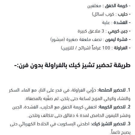
-
كريمة الخفق :
مغلفين
- حليب
: كوب (سائل)
- القشدة
: علبة
- جبن كريمي
: 3 ملاعق كبيرة
- قشرة ليمون
: نصف ملعقة صغيرة (مبشور)
- الفراولة
: 100 غراماً (شرائح / للتزيين)
طريقة تحضير تشيز كيك بالفراولة بدون فرن:-
1. لتحضير الصلصة:
ذوّبي الفراولة، في قدر على النار، مع الماء، السكر
والنشاء واتركي المزيج لساعة حتى يثخن، ثم صفّيه بالمصفاة.
2. لتحضير الكريمة:
اخفقي كريمة الخفق مع الحليب، القشدة، الجبن
وقشر الليمون الحامض لمدة 4 دقائق حتى تتكاثف وتثخن.
3. لتحضير التشيز كيك:
اطحني البسكويت في الخلاط الكهربائي حتى
يصبح ناعماً.