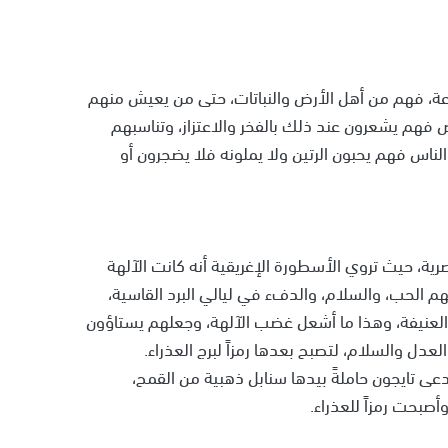
راعة، فهم من أهل الأرض والنباتات، حتى من يعيش منهم
 فهم يشعرون عند ذلك بالفخر والاعتزاز، وتناسبهم
الناس فهم يحبون الرتين ولا يملونه فلا يضجرون أو
صرية، حيث تروي الأسطورة الإغريقية أنه كانت الآلهة
م الحب، والسلام، والدفء في ليالي البرد القاسية،
العنيفة، وهذا ما أشعل غضب الآلهة، وجعلهم يستاؤون
دل والسلام، لتصبح بعدها رمزاً لبرج العذراء.
دعى تايجون حاملةً بيدها سنابل ذهبية من القمح،
صبحت رمزاً للعذراء.