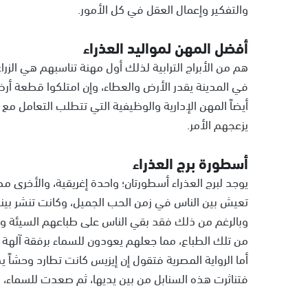
والتفكير وإعمال العقل في كل الأمور.
أفضل المهن لمواليد العذراء
هم من الأبراج الترابية لذلك أول مهنة تناسبهم هي الز
في المدينة يقدر الأرض والعطاء، وإن امتلكوا قطعة أرض
أيضاً المهن الإدارية والوظيفية التي تتطلب التعامل مع 
يزعجهم الأمر.
أسطورة برج العذراء
يوجد لبرج العذراء أسطورتان؛ واحدة إغريقية، والأخرى م
تعيش بين الناس في زمن الحب الجميل، وكانت تنشر بينه
وبالرغم من ذلك فقد بقي الناس على طباعهم السيئة و
من تلك الطباع، مما جعلهم يعودون للسماء برفقة آلهة الع
أما الرواية المصرية فتقول إن إيزيس كانت تطارد وحشاً ي
فتناثرت هذه السنابل من بين يديها، ثم صعدت للسماء، وأ