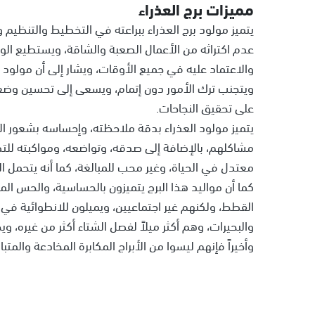
مميزات برج العذراء
يتميز مولود برج العذراء ببراعته في التخطيط والتنظيم 
عدم اكتراثه من الأعمال الصعبة والشاقة، ويستطيع الوص
والاعتماد عليه في جميع الأوقات، ويشار إلى أن مولود 
ويتجنب ترك الأمور دون إتمام، ويسعى إلى تحسين وضعه
على تحقيق النجاحات.
يتميز مولود العذراء بدقة ملاحظته، وإحساسه بشعور الآ
مشاكلهم، بالإضافة إلى صدقه، وتواضعه، ومواكبته لل
معتدل في الحياة، وغير محب للمبالغة، كما أنه يتحمل ا
كما أن مواليد هذا البرج يتميزون بالحساسية، والحس المر
القطط، ولكنهم غير اجتماعيين، ويميلون للانطوائية في كث
والبحيرات، وهم أكثر ميلاً لفصل الشتاء أكثر من غيره، 
وأخيراً فإنهم ليسوا من الأبراج المكابرة المخادعة والمتب