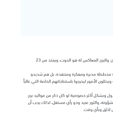
هو أحد الابراج الترابية، ويحتل المرتبة السادسة بين الأبراج، والبرج المعاكس له هو الحوت، ويمتد من 23
ية مخططة مدبرة ومفكرة ومنتقدة، بل هم شديدو
حللون الأمور ليخرجوا باستنتاجاتهم الخاصة التي غالباً
الأول وبشكل أكثر خصوصية لو كان ذكر من مواليد برج
 بشؤونه، والثور عنيد وذو رأي مستقل، لذلك يجب أن
ل لائق وبأي وقت.