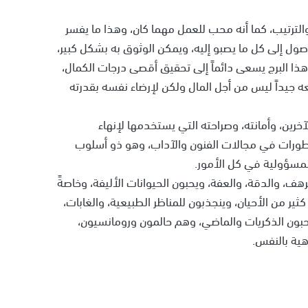
والترتيب، كما أنه محب للعمل مهما كان، وهذا ما يفسر
ول إلى كل ما يصبو إليه، ويمكن الوثوق به بشكل كبير،
هذا البرج يسعى دائماً إلى تحقيق أقصى درجات الكمال،
 جيداً ليس من أجل المال ولكن لإرضاء نفسه بقدرته
خرين، وأمانته، وصراحته التي يستخدمها لإنهاء
تطورات في مجالات الفنون والآداب، وهو ذو أسلوب
لمسؤولية في كل الأمور.
هف، والدقة، والعفة، ويحبون الحيوانات الأليفة، وخاصةً
ير من الأحيان، وينجذبون للمناظر الطبيعية، والغابات،
ويحبون الذكريات والماضي، وهم حالمون ورومانسيون،
اهية بالنفس.