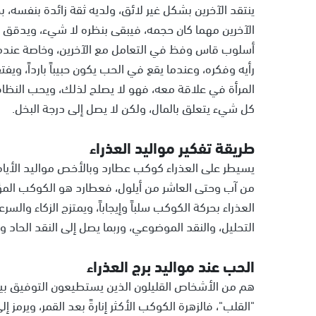
ينتقد الآخرين بشكل غير لائق، ولديه ثقة زائدة بنفسه، 
الآخرين مهما كان حجمه، فيبقى بنظره لا شيء، ويدقق ب
أسلوب قاس وفظ في التعامل مع الآخرين، وخاصة عند
رأيه وفكره، وعندما يقع في الحب يكون حبيباً بارداً، و
المرأة في علاقة معه، فهو لا يصلح لذلك، ويحب النظا
كل شيء يتعلق بالمال، ولكن لا يصل إلى درجة البخل.
طريقة تفكير مواليد العذراء
يسيطر على العذراء كوكب عطارد وبالأخص مواليد الأيام 
من آب وحتى العاشر من أيلول، فعطارد هو الكوكب المؤثر ع
العذراء بحركة الكوكب سلباً وإيجاباً، ويمتزج الزكاء والس
التحليل، والنقد الموضوعي، وربما يصل إلى النقد الحاد و
الحب عند مواليد برج العذراء
هم من الأشخاص القليلون الذين يستطيعون التوفيق بين 
"القلب"، فالزهرة الكوكب الأكثر إنارةً بعد القمر، ويرمز