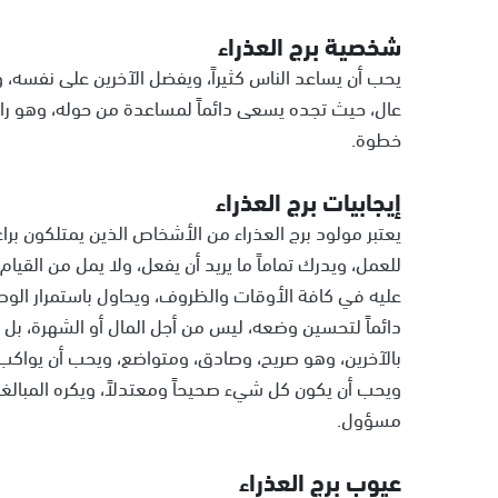
شخصية برج العذراء
يحب أن يساعد الناس كثيراً، ويفضل الآخرين على نفسه، 
عال، حيث تجده يسعى دائماً لمساعدة من حوله، وهو راق
خطوة.
إيجابيات برج العذراء
يعتبر مولود برج العذراء من الأشخاص الذين يمتلكون برا
للعمل، ويدرك تماماً ما يريد أن يفعل، ولا يمل من الق
عليه في كافة الأوقات والظروف، ويحاول باستمرار الوصو
دائماً لتحسين وضعه، ليس من أجل المال أو الشهرة، بل
بالآخرين، وهو صريح، وصادق، ومتواضع، ويحب أن يواكب
ويحب أن يكون كل شيء صحيحاً ومعتدلاً، ويكره المبا
مسؤول.
عيوب برج العذراء