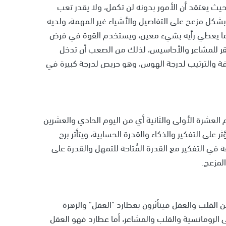
بحيث يعتقد أن الأمور بدونه لن تكمل، ولا يقدر تعب
شكل مزعج على التفاصيل والأشياء غير المهمة، ولديه
ما يعطي رأيه بشيء معين، ويستخدم القوة في فرض
يفتقر للمشاعر والأحاسيس، لذلك من الصعب أن تدخل
فة والترتيب لدرجة الهوس، وهو حريص لدرجة كبيرة في
العشرة الأولى والثانية أي من اليوم الحادي والعشرين
لى التفكير والذكاء والقدرة الحسابية، ويتأثر برج
رعة في التفكير مع القدرة المُتاحة للتمهل والقدرة على
المزعج.
القلب والعقل فيتأثرون بعطارد "العقل" والزهرة
 إلى الرومانسية والقلب والمشاعر، أما عطارد فهو العقل