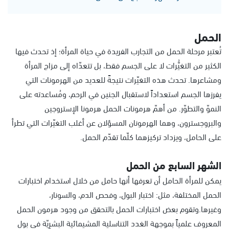
الحمل
تُعتبر مرحلة الحمل من التجارب الفريدة في حياة المرأة؛ إذ تحدث فيها
الكثير من التغيُّرات لا على الجسم فقط، بل تتعدّاه إلى مزاج المرأة
ومشاعرها. تحدث هذه التغيّرات نتيجةً للعديد من الهرمونات التي
يفرزها الجسم استعداداً لاستقبال الجنين في الرحم، ومُساعدته على
النموّ والتطوّر. من أهمّ هرمونات الحمل هرمونا الإستروجين
والبروجسترون، وهما الهرمونان المسؤلان عن أغلب التغيّرات التي تطرأ
على الحامل، ويزداد تركيزهما كلّما تقدّم الحمل.
الشهر السابع من الحمل
يمكن للمرأة الحامل أن تعرفها أنها حامل من خلال استخدام اختبارات
الحمل المختلفة، مثل: اختبار البول، وفحص الدم، والسونار،
وغيرها.وتقوم بعض اختبارات الحمل بالتحقق من وجود هرمون الحمل
المعروف علمياً بموجهة الغدد التناسلية المشيمائية البشرِيّة في بول