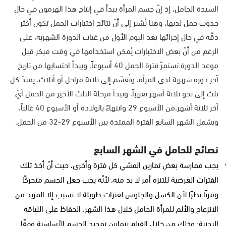
السيدة الحامل، إذ إنّ جسم المرأة يبدأ في إنتاج هذا الهرمون في حال
حدوث حمل لديها، وهنا نُشير إلى أنّ نتائج اختبارات الحمل تكون أكثر
دقّة في حال إجرائها بعد اليوم الأول من غياب الدورة الشهرية، على
الرغم من أنّ بعض الاختبارات يُمكن استخدامها في وقت مبكر قبل
موعد الدورة.تستمرّ فترة الحمل 40 أسبوعاً، ويبدأ احتسابها من تاريخ
آخر دورة شهرية لدى المرأة، وتُقسّم إلى ثلاثة مراحل أو أثلاث، يمتدّ كل
ثلث إلى نحو ثلاثة أشهر تقريباً، وتبدأ مرحلة الثلث الأخير من الحمل أيّ
آخر ثلاثة أشهر،من الأسبوع 29 وانتهاءً بالولادة أو الأسبوع 40 غالباً،
ويشمل الشهر السابع الفترة الممتدة بين الأسبوع 29-32 من الحمل.
نصائح للحامل في الشهر السابع
يجب ممارسة بعض تمارين المشي كل فترة وأخرى، حيث أنّ أخذ تلك
الفترات العرضية للتنزه أمر لا بد منه، لأنّه يجب جعل الجسم متحركًا
ومرنًا نظرًا لأن الكسل والجلوس لفترات طويلة لا تسبب إلا المزيد من
الانزعاج والألم للمرأة الحامل خلال هذا الشهر. الحفاظ على اللياقة
البدنية: وذلك من خلال القيام بتمارين تمديد الجسم الأساسية وفقًا