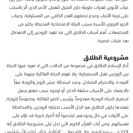
غياب الأبوين لفترات طويلة خارج المنزل للعمل، الأمر الذي أثر بالسلب
على تربية الأبناء، وعدم تحملهم القدر الكافي من المسئولية، وغياب
الدور التربوي للأسرة بسبب البيئة الاقتصادية المحيطة بكثير من
المجتمعات، أهم أسباب الطلاق التي قد تقود الزوجين إلى الانفصال
بعد فترات قصيرة.
مشروعية الطلاق
أجاز الإسلام الطلاق في مجموعة من الحالات التي لا تعود فيها الحياة
بين الزوجين تقبل الاستمرارية، ولا تقوم الحياة العائلية بينهما على
المودة، والاحترام المتبادل، وعند استحالة عيش الزوج والزوجة معاً
بالاعتماد على الأسباب سابقة الذكر، أو لوجود سبب مقنع يجعل
استمرار الحياة الزوجية معدوماً، ويُسبب الضرر للعائلة، وخصوصاً للزوجة،
فعندها يكون الطلاق هو الحل الأنسب لحماية الزوجين، والمحافظة
على الأولاد في حال وجودهم، ليتجنبوا أية أضرار كبيرة قد تؤثر على
نفسياتهم. ومن آيات القرآن الكريم التي تدل على مشروعية الطلاق آية
229 في سورة البقرة، قال الله تعالى: "الطَلَاقُ مَرَتَان فَإِمْسَاكٌ بِمَعْرُوف