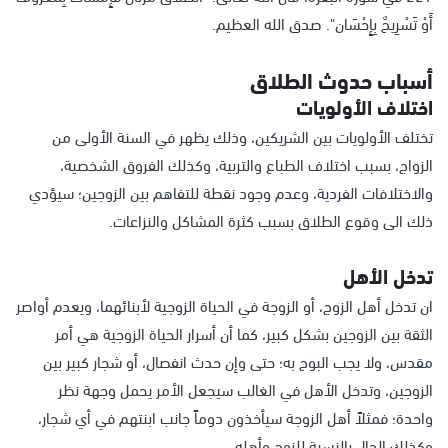
أَوْ تَسْرِيحٌ بِإِحْسَان". صدق الله العظيم.
أسباب حدوث الطلاق
اختلاف الأولويات
تختلف الأولويات بين الشريكين، وذلك يظهر في السنة الأولى من
الزواج، بسبب اختلاف الطباع والتربية، وكذلك الفروق الشخصية،
والاختلافات الفردية، وعدم وجود نقطة للتفاهم بين الزوجين؛ سيؤدي
ذلك الى وقوع الطلاق بسبب كثرة المشاكل والنزاعات.
تدخل الأهل
ان تدخل أهل الزوج، أو الزوجة في الحياة الزوجية لأبنائهما، ويعدم أواصر
الثقة بين الزوجين بشكل كبير، كما أن أسرار الحياة الزوجية هي أمر
مقدس، ولا يجب البوح به؛ حتى وإن حدث انفصال، أو شجار كبير بين
الزوجين، وتدخل الأهل في الغالب سيجعل الأمر يحمل وجهة نظر
واحدة؛ فمثلاً أهل الزوجة سيأخذون دوماً جانب ابنتهم في أي شجار،
وكذلك الحال بالنسبة للزوج وأهله.