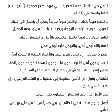
الأمل هي تلك النافذة الصغيرة، التي مهما صغر حجمها، إلّا أنها تفتح
آفاقاً واسعة في الحياة.
لا تنتظر حبيباً باعك .. وانتظر ضوءاً جديداً يمكن أن يتسلل إلى قلبك
الحزين .. فيعيد لأيامك البهجة ويعيد لقلبك الأمل و نبضه الجميل.
الناس مَعادن .. تصدأ بالملل، وتتمدد بالأمل، و تنكمش بالألم.
الثقة بالله أزكى أمل، والتوكل عليه أوفى عمل.
تذكر يا صديقي، إن الأمل شيء جيد، والأشياء الجيدة لا تموت أبداً.
الإنسان دون أمل كالنّبات دون ماء، ودون ابتسامة كوردة دون رائحة،
ودون إيمان بالله .. وحش في قطيع لا يرحم..(يمان السباعي).
المُتفائل يقول : إن كأسي مملوءة إلى نصفها .. و المتشائم يقول : إن
نصف كأسي فارغ .
لولا الأمل في الغد لما عاش المظلوم حتى اليوم.
أجمل وأروع هندسة في العالم أن تبني جسراً من الأمل على نهر من
اليأس.