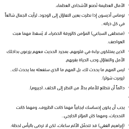
الآمال العظيمة تَصنع الأشخاص العظماء.
توماس أديسون إذا نظرت بعين التفاؤل إلى الوجود، لرأيت الجمال شائعاً
في كل ذراته..
(مصطفى السباعي) المؤمن كالورقة الخضراء، لا يَسقط مهما هبت
العواصف.
الذين يمتلكون براءة في قلوبهم، بمجرد الحديث معهم يزرعون بداخلك
الأمل والتفاؤل وحب الحياة بقربهم.
ليس المهم ما يحدث لك، بل المهم ما الذي ستفعله بما يحدث لك..
(روبرت شولر).
دائماً أن نتطلع للأمام بدلاً من النظر إلى الخلف..(جيروم).
يجب أن يكون إحساسك ايجابياً مهما كانت الظروف، ومهما كانت
التحديات، ومهما كان المؤثر الخارجي..
(إبراهيم الفقي) قد تتحمّل الألم ساعات، لكن لا ترضى باليأس لحظة.