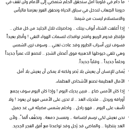
ما دام في قلوبنا أمل سنحقق الحلم سَنمضي إلى الأمام ولن تقف في
دروبنا الصِعاب لندخل في سباق الحياة ونحقق الفوز بعزمنا فاليأس
والاستسلام ليست من شيمنا.
إذا أغلقت الشتاء أبواب بيتك .. وحاصرتك تلال الجليد من كل مكان ..
فإنتظر قدوم الربيع وافتح نوافذك لنسمات الهواء النقي ! وأنظر بعيداً
فسوف ترى أسراب الطيور وقد عادت تغني .. وسوف ترى الشمس
وهي تلقي خيوطها الذهبيه فوق أغصان الشجر .. لتصنع لك عمراً جديداً
وحلماً جديداً .. وقلباً جديداً.
يُمكن للإنسان أن يعيش بلا بَصر ولكنه لا يمكن أن يعيش بلا أمل.
الآمال العظيمة تصنع الأشخاص العظماء.
إذا كان الأمس ضاع .. فبين يديك اليوم ! وإذا كان اليوم سوف يجمع
أوراقه ويرحل .. فلديك الغد .. لا تحزن على الأمس فهو لن يعود ! ولا
تأسف على اليوم .. فهو راحل .. واحلم بشمس مضيئه في غد جميل.
نحن نعيش لكي نرسم ابتسامة .. ونمسح دمعة.. ونخفّف ألما ً.. ولأن
الغد ينتظرنا .. والماضي قد رَحل وقد تواعدنا مع أفق الفجر الجديد.