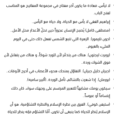
لا تيأس، فعادة ما يكون آخر مفتاح في مجموعة المفاتيح هو المناسب
لفتح الباب.
إبراهيم الفقي لا يأس مع الحياة، ولا حياة مع اليأس..
(مصطفى كامل) يُصبح الإنسان عجوزاً حين تحلّ الأعذار محل الأمل..
(جون ناريمور). الزهرة التي تتبع الشمس تفعل ذلك حتى في اليوم
المليء بالغيوم..
(روبرت ليجتون). هناك من يتذمّر لأن للورد شوكاً، و هناك من يتفاءل لأن
فوق الشوك وردة..
(جبران خليل جبران). التفاؤل يمنحك هدوء الأعصاب في أحرج الأوقات..
(بورمان). إذا شعرت بالتشائم، تأمل الوردة..(ألبير ساميه).
سيكون يومك مشابهاً للتعبير المرتسم على وجهك سواء، كان ذلك
إبتساماً أو عبوساً..
(ستيفن كوفي). الفرق بين نظرة الإسلام والنظرة التشاؤمية، هو أن
الإسلام يَنظر للحياة كما ينبغي أن تكون، أمّا التشاؤم فإنه ينظر للحياة