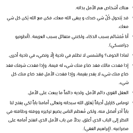
هناك أشخاص هم الأمل بذاته.
قد يَتحول كُلّ شي ضدك و يبقى الله معك، فكن مع الله يَكن كل شي
معك.
أنا مُتشائم بسبب الذكاء، ولكنني متفائل بسبب العزيمة..(أنطونيو
جرامسكي).
لماذا الخوف؟ والشمس لا تظلم في ناحية إلّا وتضيء في ناحية أخرى.
إذا فقدت مالك فقد ضاع منك شيء له قيمة، وإذا فقدت شرفك فقد
ضاع منك شيء لا يقدر بقيمة، وإذا فقدت الأمل فقد ضاع منك كل
شيء.
العقل القوي دائم الأمل، ولديه دائماً ما يبعث على الأمل.
توماس كارليل أحياناً يَغلق الله سبحانه وتعالى أمامنا باباً لكي يفتح لنا
باباً آخر أفضل منه، ولكن مُعظم الناس يضيع تركيزه ووقته وطاقته في
النظر إلى الباب الذي أغلق، بدلاً من باب الأمل الذي انفتح أمامه على
مصراعيه..(إبراهيم الفقي).