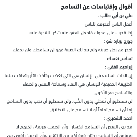
أقوال وإقتباسات عن التسامح
علي بن أبي طالب :
أعقل الناس أعذرهم للناس
إذا قدرت على عدوك فاجعل العفو عنه شكرا للقدرة عليه.
جورج برنارد شو :
احذر من رجل ضربته ولم يرد لك الضربة فهو لن يسامحك ولن يدعك
تسامح نفسك
إبراهيم الفقي :
إن الذات السلبية في الإنسان هي التي تغضب وتأخذ بالثأر وتعاقب بينما
الطبيعة الحقيقية للإنسان هي النقاء وسماحة النفس والصفاء
والتسامح مع الآخرين
لن تَستطيع أن تُعطي بدون الحُب، ولن تستطيع أن تحِب بدون التسامح
إما أن تسامح تماماً أو لا تسامح على الاطلاق
احمد الشقيري :
قد يرى البعض أن التسامح انكسار ، وأن الصمت هزيمة ، لكنهم لا
يعرفون أن التسامح يحتاج قوة أكبر من الانتقام ،وأن الصمت أقوى من