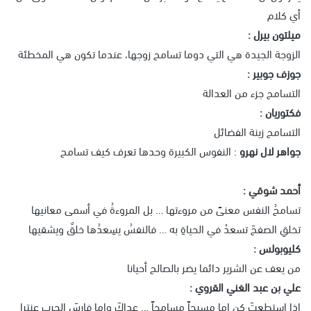
أي كلام
ميلتون بيرل :
الزوجة الجيدة هي التي دوما تسامح زوجها، عندما تكون هي المخطئة
جوزف جوبير :
التسامح جزء من العدالة
فكتوريان :
التسامح زينة الفضائل
جواهر لال نهرو
: النفوس الكبيرة وحدها تعرف كيف تسامح
أحمد شوقي :
تسامحُ النفس معنىً من مروءتها … بل المروءةُ في أسمى معانيها
تخلقِ الصفحَ تسعدْ في الحياةِ به … فالنفسُ يسِعدُها خلقٌ ويشقيها
كليوبولس :
من يعف عن الشرير دائما يضر بالصالح أحيانا
علي بن عبد الغني القروي :
إِذا استطعتَ كن إِما مسيحاً مسامِحاً … عداكَ وإِما فارسَ الحربِ عنترا