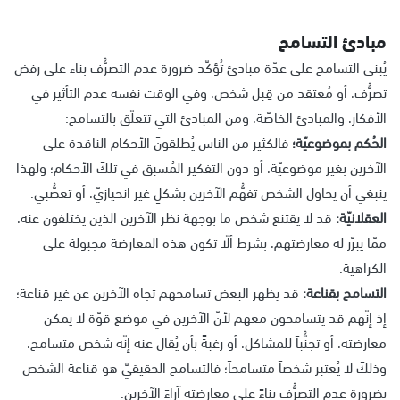
مبادئ التسامح
يُبنى التسامح على عدّة مبادئ تُؤكّد ضرورة عدم التصرُّف بناء على رفض
تصرُّف، أو مُعتقَد من قِبل شخص، وفي الوقت نفسه عدم التأثير في
الأفكار، والمبادئ الخاصّة، ومن المبادئ التي تتعلّق بالتسامح:
الحُكم بموضوعيّة؛
فالكثير من الناس يُطلقونَ الأحكام الناقدة على
الآخرين بغير موضوعيّة، أو دون التفكير المُسبق في تلكَ الأحكام؛ ولهذا
ينبغي أن يحاول الشخص تفهُّم الآخرين بشكلٍ غير انحيازيّ، أو تعصُّبي.
العقلانيّة:
قد لا يقتنع شخص ما بوجهة نظر الآخرين الذين يختلفون عنه،
ممّا يبرّر له معارضتهم، بشرط ألّا تكون هذه المعارضة مجبولة على
الكراهية.
التسامح بقناعة:
قد يظهر البعض تسامحهم تجاه الآخرين عن غير قناعة؛
إذ إنّهم قد يتسامحون معهم لأنّ الآخرين في موضع قوّة لا يمكن
معارضته، أو تجنُّباً للمشاكل، أو رغبةً بأن يُقال عنه إنّه شخص متسامح،
وذلكَ لا يُعتبر شخصاً متسامحاً؛ فالتسامح الحقيقيّ هو قناعة الشخص
بضرورة عدم التصرُّف بناءً على معارضته آراءَ الآخرين.