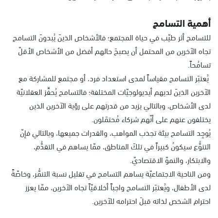
أهمية التسامح
للتسامح أثر طيّب في حياة المجتمع؛ فالأشخاص الذينَ يُبدونَ التسامح
تجاه الآخرين من المحتمل أن يصبحَ حالهم أفضل من الأشخاص الأقلّ
تسامُحاً.
يُعتبَر التسامح مقياساً لمدى استعداد فرد، أو مجتمع للمشاركة مع
الآخرين الذينَ لديهم أيديولوجيّات المختلفة؛ فالتسامح يُحفِّز العقلانيّة
لدى الأشخاص، وبالتالي يزيد من قدرتهم على رؤية الآخرين الذين
يختلفون عنهم على أنّهم شركاء مُحتمَلون.
يُوجِد التسامح بيئة تجذب المواهب، والقدرات جميعها، وبالتالي فإنّ
التنوُّع سيكونُ كبيراً في تلكَ المناطق، ممّا يساهم في التقدُّم،
والابتكار، والنموّ الاقتصاديّ.
ومن الناحية الاجتماعيّة يساهم التسامح في تقليل نسبة التنمُّر، وخاصّةً
لدى الأطفال، ويُعتبَر التسامح واجباً أخلاقيّاً تجاه الآخرين، ممّا يعزز
احترام الشخص لذاته قبلَ احترامه للآخرين.