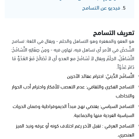
فيديو عن التسامح
تعريف التسامح
هو العفو والمغفرة وهو التساهل والحلم - ويقال في اللغة: تسامح
الشَّخصُ في الأمر أي تساهل فيه، تهاون فيه - ومِنْ صِفَاتِهِ التَّسَامُحُ:
التَّسَاهُلُ، الحِلْمُ ويقال لاَ تَسَامُحَ مع العدو أي لاَ تَصَالُحَ مَعَ العَدُوِّ مَا
دَامَ عَدُوّاً.
التَّسامُح الدِّينيّ: احترام عقائد الآخرين
التسامح الفكري والثقافي: عدم التعصب للأفكار واحترام أدب الحوار
والتخاطب
التسامح السياسي: يقتضي نهج مبدأ الديموقراطية وضمان الحريات
السياسية الفردية منها والجماعية.
التسامح العرقي : تقبل الآخر رغم اختلاف كونه أو عرقه ونبذ الميز
العنصري.