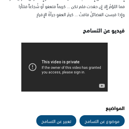
فما اللؤمُ إِلا إِن حقدت فلم تكن … كريماً فتعفو أو شُجاعاً فتثأرا
وإِذا قيستِ الفضائلُ فاقتْ … كرمَ العفوِ جرأةُ الإِقرارِ
فيديو عن التسامح
المواضيع
موضوع عن التسامح
تعبير عن التسامح