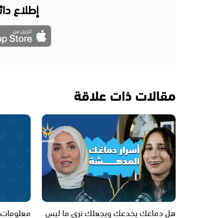
إطلاع دائم
مقالات ذات علاقة
هل دماغك يخدعك ويجعلك ترى ما ليس
معلومات ه