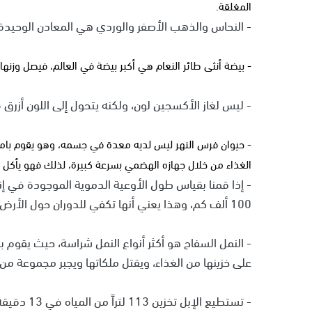
المغلقة.
- النحاس والذهب الأصفر والوردي هي المعادن الوحيدة
- بيضة أنثى طائر النعام هي أكبر بيضة في العالم، فيصل وزنها إلى 2 كجم، وتبلغ سماكة قشرتها نحو واحد ونصف 
- ليس لغاز الأكسجين لون، ولكنه يتحول إلى اللون أزرق ف
- حيوان فرس النهر ليس لديه معدة في جسمه، وهو يقوم بامتص
الغذاء من خلال جهازه الهضمي بسرعة كبيرة، لذلك فهو يأكل الع
- إذا قمنا بقياس طول الأوعية الدموية الموجودة في إ
100 ألف كم، وهذا يعني أنها تكفي للدوران حول الأرض عند خط الاستواء مرتين ونصف.
- النمل السفاح هو أكثر أنواع النمل شراسة، حيث يقوم 
على خزينها من الغذاء، ويقتل ملكاتها ويجبر مجموعة من 
- تستطيع ال