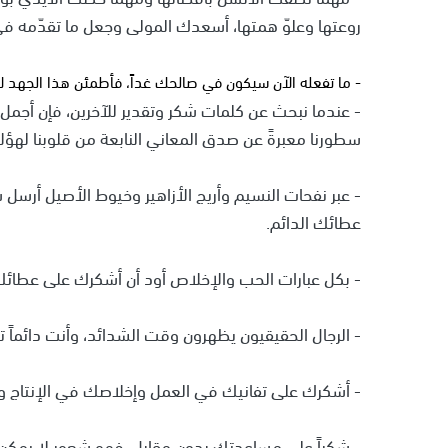
روعتها وعلوّ همتها، أسعدك المولى وجعل ما تقدّمه ف
- ما تفعله الآن سيكون في صالحك غداً، فأطمئن هذا الجهد لا
- عندما نبحث عن كلمات شكر وتقدير للآخرين، فإن أجمل ع
سطورنا معبرةً عن صدق المعاني النابعة من قلوبنا لهؤلا
- عبر نفحات النسيم وأريج الأزاهير وخيوط الأصيل أرسل
عطائك الدائم.
- بكل عبارات الحب والإخلاص أود أن أشكرك على عطائك 
- الرجال الحقيقيون يظهرون وقت الشدائد، وأنت دائماً
- أشكرك على تفانيك في العمل وإخلاصك في الإنتاج و
- شكراً على مساعدتك بدون مقابل، فهو شعور لا يمكن 