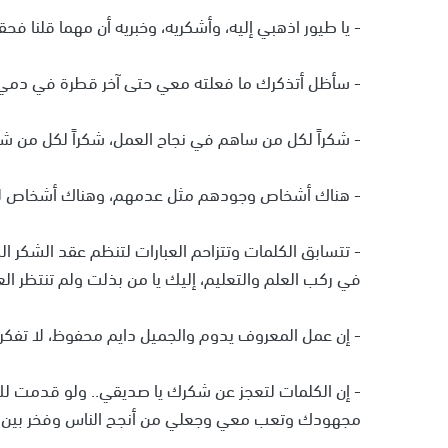
- يا طيور اذهبي إليه، وأشكريه، وخبريه أن مهما قلنا فحق
- سأظل أتذكرك ما فعلته معي حتى آخر قطرة في دمي
- شكراً لكل من ساهم في نجاح العمل، شكراً لكل من ش
- هناك أشخاص وجودهم مثل عدمهم، وهناك أشخاص لا 
- تتسابق الكلمات وتتزاحم العبارات لتنظم عقد الشكر ال
في ركب العلم والتعليم، إليك يا من بذلت ولم تنتظر الع
- إن عمل المعروف يدوم والجميل دايم محفوظ، لا تف
- إن الكلمات لتعجز عن شكرك يا صديقي.. ولو قدمت ل
مجهودك وتعب معي وجعلي من أنجح الناس وفخر بين الج