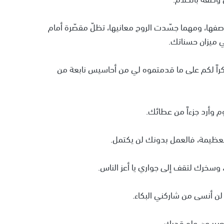
ها، ومهما جسّدت الروح معانيها، تظلّ مقصّرة أمام
ي ميزان حسناتك.
كراً لكم على ما قدمتموه لي من أحاسيس نابعة من
م وأرد جزءاً من عطائك.
ظيمة، فالعمل بدونك لن يكتمل.
سخرك لتقف إلى جواري يا أعز الناس.
لن أنسى من شاركني البكاء.
بير عن علو قدرك.