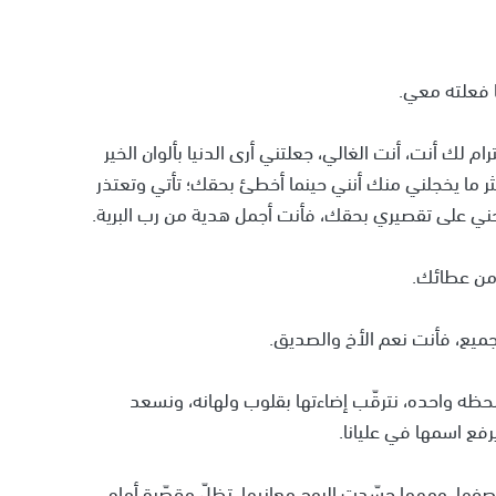
ا فعلته معي.
م لك أنت، أنت الغالي، جعلتني أرى الدنيا بألوان الخير
أكثر ما يخجلني منك أنني حينما أخطئ بحقك؛ تأتي وتعتذر
حني على تقصيري بحقك، فأنت أجمل هدية من رب البرية.
 من عطائك.
جميع، فأنت نعم الأخ والصديق.
 لحظه واحده، نترقّب إضاءتها بقلوب ولهانه، ونسعد
فع اسمها في عليانا.
ها، ومهما جسّدت الروح معانيها، تظلّ مقصّرة أمام