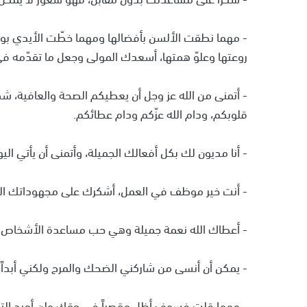
- مهما نطقت الألسن بأفضالها ومهما خطّت الأيدي بوصف
روعتها وعلوّ همتها، أسعدك المولى وجعل ما تقدّمه ف
- أتمنى من الله عز وجل أن يعطيكم الصحة والعافية، ش
قلوبكم، ودام الله عزّكم ودام عطائكم.
- أنا مديون لك بكل أفعالك الجميلة، وأتمنى أن يأتي اليو
- أنت خير موظف في العمل، أشكرك على مجهوداتك الع
- أعطاك الله نعمة جميلة وهي حب مساعدة الأشخاص، و
- يمكن أن أنسى من شاركني الضحك والمرح ولكني أبداً 
- مهما قلت فسوف أظل مقصراً في حقك ولن أجيد التع