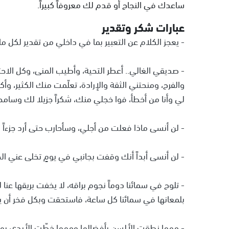
ساعدك في النجاح أو قدم لك معروفاً كبيراً.
عبارات شكر وتقدير
- يعجز الكلام عن التعبير بما في داخلي من تقدير لكل م
- صديقي الغالي.. أعطر التحية، وأطيب المنى، وكل الاحترا
والفرح، ومنحتني الثقة والإرادة، تعلّمت منك الكثير، و
لي وأنا من أخطأ، فوا خجلي منك، شكراً جزيلا لك وسام
- لن أنسى ماذا فعلت من أجلي، وسأحارب حتى أرد جزءاً
- لن أنسى أبداً أنك وقفت بجانبي في يومٍ تخلى عني ال
- تلوح في سمائنا دوماً نجوم براقه، لا يخفت بريقها عنا
بلمعانها في سمائنا كل ساعة، فاستحقت وبكل فخر أن ير
- مهما نطقت الألسن بأفضالها ومهما خطّت الأيدي بوصف