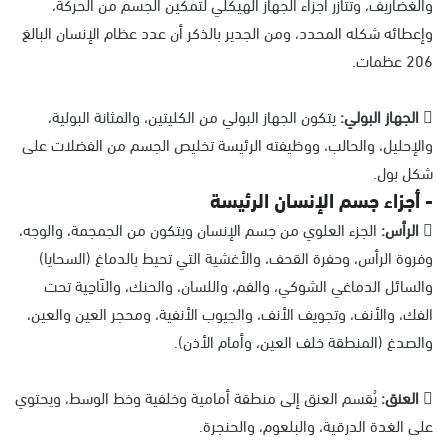
والغضاريف، وتتآزر أجزاء الجهاز الهيكلي لتمكين الجسم من الحركة،
وإعطائه شكله المحدد، ومن الجدير بالذكر أن عدد عظام الإنسان البالغ
206 عظمات.
 الجهاز البولي:
يتكون الجهاز البولي من الكليتين، والمثانة البولية،
والإحليل، والحالب، ووظيفته الرئيسة تخليص الجسم من الفضلات على
شكل بول.
- أجزاء جسم الإنسان الرئيسة
 الرأس:
الجزء العلوي من جسم الإنسان ويتكون من الجمجمة، والوجه،
وفروة الرأس، وحفرة القحف، والأغشية التي تحيط بالدماغ (السحايا)
والسائل الدماغي الشوكي، والفم، واللسان، والحنك، والنَاحِية تحت
الفك، والأنف، وتجويف الأنف، والجيوب الأنفية، ومحجر العين والعين،
والصدغ (المنطقة خلف العين، وأمام الأذن).
 العنق:
يُقسم العنق إلى منطقة أمامية وخلفية وخط الوسط، ويحتوي
على الغدة الدرقية، والبلعوم، والحنجرة.