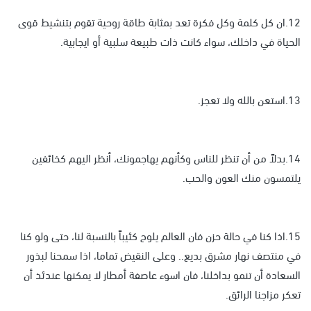
12.ان كل كلمة وكل فكرة تعد بمثابة طاقة روحية تقوم بتنشيط قوى
الحياة في داخلك، سواء كانت ذات طبيعة سلبية أو ايجابية.
13.استعن بالله ولا تعجز.
14.بدلاً من أن تنظر للناس وكأنهم يهاجمونك، أنظر اليهم كخائفين
يلتمسون منك العون والحب.
15.اذا كنا في حالة حزن فان العالم يلوح كئيباً بالنسبة لنا، حتى ولو كنا
في منتصف نهار مشرق بديع.. وعلى النقيض تماما، اذا سمحنا لبذور
السعادة أن تنمو بداخلنا، فان اسوء عاصفة أمطار لا يمكنها عندئذ أن
تعكر مزاجنا الرائق.