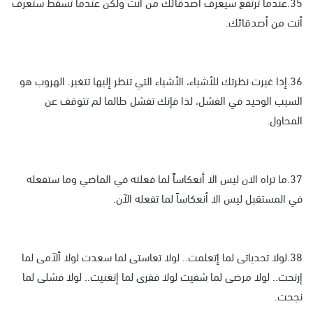
35.عندما ترتفع سيعرف أصدقائك من أنت ولكن عندما تسقط ستعرف
أنت من أصدقائك.
36.إذا غيرت نظرتك للأشياء، الأشياء التي تنظر إليها تتغير. الهروب هو
السبب الوحيد في الفشل، لذا فإنك تفشل طالما لم تتوقف عن
المحاول.
37.ما تراه الان ليس الا أنعكاساً لما فعلته في الماضي وما ستفعله
في المستقبل ليس الا أنعكاساً لما تفعله الآن.
38.لولا تحدياتى لما إتعلمت.. لولا تعاستى لما سعدت لولا ألآمى لما
إرتحت.. لولا مرضى لما شفيت لولا فقرى لما إتغنيت.. لولا فشلى لما
نجحت.