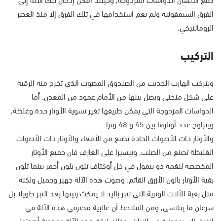
الفرق السيمفونية ولم يعم استخدامها في تلك الفرق إلا منذ العصر
الرومانتيكي.
التركيب
ويتركب الهارب الحديث من الصندوق المصوت الذي تخرج منه الرقبة
على شكل منحنى ويصل بينها من الأمام عمود من المعدن. أما
الدواسات المزدوجة التي يمكن طريقها تغير تسوية الأوتار حدة وغلظة,
ويتراوح عدد أوتارها بين 45 و 48 وترا.
والأوتار ذات الأصوات الحادة تصنع من الأمعاء والأوتار ذات الأصوات
الغليظة تصنع من الصلب, وتيسيرا على العازف فان جميع الأوتار
المخصصة لنغمة دو بيمول في كل أوكتاف تلون بلون أحمر بينما تلون
بقية الأوتار بالون الأزرق القاتم. وصوت هذه الآلة جهير وجميل ولكنه
مثل بقية الآلات الوترية التي تنبر باليد لا يمكث رنينها بعد النبر طويلا بل
سرعان ما يتلاشى, ومن الملاحظ أن غالبية محترفي هذه الآلة في
الفرق السيمفونية من الإناث. وذلك لرقة هذه الآلة وعذوبة أصوتها