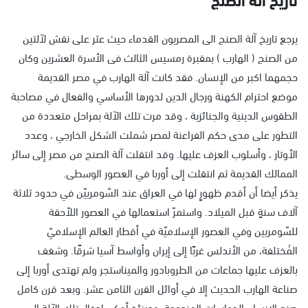
يرجع تاريخ آلة الصنج الى المصريون القدماء حيث عثر على نقش لآلتين
من الصنج ( الهارب ) بمقبرة رمسيس الثالث فى الأسرة العشرين وكان
حجمهما اكبر من الإنسان. فقد كانت آلة الهارب في مصر القديمة
موضع احترام الكهنة ورجال الدين لدورها الأساسي والفعال في مصاحبة
الطقوس الدينية والجنائزية ، وقد مرت تلك الآلة بمراحل متعددة من
التطور على مدى حكم الفراعنة لمصر شملت الشكل الخارجي ، وعدد
الأوتار ، وأسلوب العزف عليها. وقد انتقلت آلة الصنج من مصر إلى سائر
الممالك القديمة ثم انتقلت إلى أوربا في العصور الوسطى.
يذكر أيضا أن أقدم ظهورٍ لها في العراق عند السّومرييّن في حدود ثلاثة
آلاف سنةٍ قبل الميلاد. واستمرّ استعمالها في العصور اللاّحقة
للسّومريين وفي العصور الإسلاميّة في أقطار العالم الإسلاميّ
المُختلفة، من الأندلس غربًا إلى إيران وأواسط آسيا شرقًا. وشغف
بالعزف عليها جماعات من الطروبادور والميناستجر ولم تهتدى أوربا إلى
صناعة الهارب الحديث إلا في أوائل القرن الثامن عشر. وبعد قرن كامل
صنع الانسان الدواسات المزدوجة, وحينئذ أمكن إدخال تلك الآلة إلى