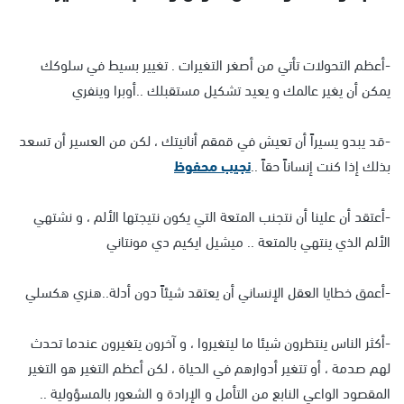
-أعظم التحولات تأتي من أصغر التغيرات . تغيير بسيط في سلوكك
يمكن أن يغير عالمك و يعيد تشكيل مستقبلك ..أوبرا وينفري
-قد يبدو يسيراً أن تعيش في قمقم أنانيتك ، لكن من العسير أن تسعد
بذلك إذا كنت إنساناً حقاً ..
نجيب محفوظ
-أعتقد أن علينا أن نتجنب المتعة التي يكون نتيجتها الألم ، و نشتهي
الألم الذي ينتهي بالمتعة .. ميشيل ايكيم دي مونتاني
-أعمق خطايا العقل الإنساني أن يعتقد شيئاً دون أدلة..هنري هكسلي
-أكثر الناس ينتظرون شيئا ما ليتغيروا ، و آخرون يتغيرون عندما تحدث
لهم صدمة ، أو تتغير أدوارهم في الحياة ، لكن أعظم التغير هو التغير
المقصود الواعي النابع من التأمل و الإرادة و الشعور بالمسؤولية ..