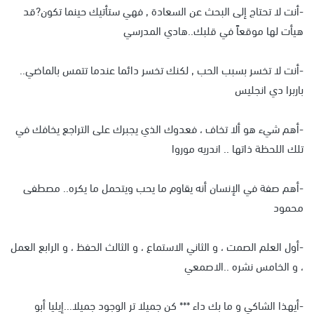
-أنت لا تحتاج إلى البحث عن السعادة , فهي ستأتيك حينما تكون?قد
هيأت لها موقعاً في قلبك..هادي المدرسي
-أنت لا تخسر بسبب الحب , لكنك تخسر دائما عندما تتمس بالماضي..
باربرا دي انجليس
-أهم شيء هو ألا تخاف ، فعدوك الذي يجبرك على التراجع يخافك في
تلك اللحظة ذاتها .. اندريه موروا
-أهم صفة في الإنسان أنه يقاوم ما يحب ويتحمل ما يكره.. مصطفى
محمود
-أول العلم الصمت ، و الثاني الاستماع ، و الثالث الحفظ ، و الرابع العمل
، و الخامس نشره ..الاصمعي
-أيهذا الشاكي و ما بك داء *** كن جميلا تر الوجود جميلا...إيليا أبو