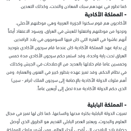
كما تطور في عهدهم سبك المعادن والنحت، وكذلك التعدين.
- المملكة الأكادية
الأكاديون هم قوم سكنوا الجزيرة العربية وهي موطنهم الأصلي،
ونزحوا من موطنهم وانتقلوا للعيش في العراق، ويسود الاعتقاد أيضاً
أنهم عاشوا في الفترة التي كان فيها السومريون في بلاد الرافدين.
إن بداية عهد المملكة الأكادية كان عندما قام سرجون الأكادي بتوحيد
العراق تحت راية واحدة، وقد استمر حكم سرجون الأكادي مدة خمس
وخمسين عاما قام خلالها بالعديد من الإصلاحات في الجيش وكذلك
في نظام الحكم، وقد تميز عهده بتطور كبير في الفنون والعمارة. ومن
أهم ملوك الدولة الأكادية بالإضافة إلى سرجون الملك (نرام - سين)
الذي حكم الدولة الأكادية مدة تصل إلى أربعين عاماً.
- المملكة البابلية
تميزت الدولة البابلية بكثرة مدنها واتساعها، كما كان لها تميز في مجال
العلوم والبحوث، ويعتبر العصر البابلي القديم هو الطريق الذي أوصل
حضارة بلاد الرافدين إلى أقصى أنحاء العالم، ومن أشهر ملوك المملكة