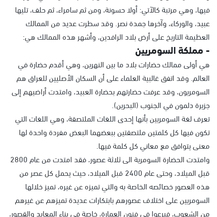
فيها، وهي مرتبة كالآتي: أولا حسونة، ومن ثم سامراء، ثم حلف، تليها
عبيد، والوركاء، وآخرها جمدة نصر. وقد سطرت عديد من الممالك
العظيمة التاريخ على أرض بلاد الرافدين، وأشهر هذه الممالك هي:
- مملكة السومريين
هي أولى ممالك حضارات بلاد ما بين النهرين، وهي أقدم حضارة في
العالم. وقد اتفق غالبية العلماء على أن السكان الأصليين للعراق هم
السومريون، وقد عرفت حضارتهم بحضارة العبيد، وامتدت أراضيهم إلى
جزيرة دلمون في الجنوب (البحرين).
تعرف لغة السومريين بأنها إحدى اللغات الملتصقة، وهي اللغات التي
تكون فيها كل كلمتين ملتصقتين ببعضهما البعض مفردة واحدة لها
معنى يتوافق مع معاني كل كلمة فيها.
وامتدت الحضارة السومرية الى ثلاثة عصور، فقد امتدت من عام 2800
قبل الميلاد، وحتى عام 2400 قبل الميلاد، حيث يحمل كل عصر من
هذه العصور خصائصه الخاصة به والتي تميزه عن غيره، تميز خلالها
السومريين على اختلاف عصورهم بابتكارات عديدة تميزهم عن غيرهم
من الشعوب، فبرعوا في فنون العمارة، خاصة في بناء المعابد والقصور،