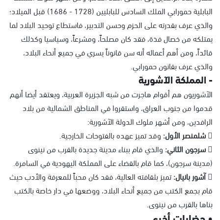
البابلية حمورابي الملك السادس للبابليين (1728 - 1686) قبل الميلاد؛
والذي عرف بقدرته على الحزم وحسن التدبير، فاستطاع توحيد البلاد لما
يمتلكه من خصال فذة، فقد كان مصلحاً، ومشرعاً، وسياسيا وكذلك
قائداً، ومن أهم أعماله أنه سن قانوناً يسري في جميع أنحاء البلاد،
والذي عرف بقانون حمورابي.
- المملكة الآشورية
الآشوريون هم أقوام هاجرت من شبه الجزيرة العربية، ويعتقد أيضا أنهم
قدموا من جنوب العراق، واستقروا في المناطق الشمالية من بلاد
الرافدين، ومن أشهر ملوك الدولة الآشورية:
 شلمنصر الأول:
وقد تميز عهده بالفتوحات الخارجية.
 سرجون الثاني:
والذي قام ببناء مدينة جديدة بالقرب من نينوى
(مدينة سرجون)، كما قام بالقضاء على المملكة اليهودية في السامرة.
 آشور بانيال:
تميز بثقافته العالية، فقد كان محباً للمعرفة والأدب حيث
قام بجمع الكتب من جميع أنحاء البلاد، ووضعها في دار خاصة بالكتب
بناها بالقرب من نينوى.
• حضارات أخرى