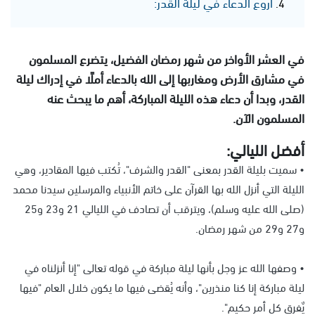
أروع الدعاء في ليلة القدر:
في العشر الأواخر من شهر رمضان الفضيل، يتضرع المسلمون
في مشارق الأرض ومغاربها إلى الله بالدعاء أملًا في إدراك ليلة
القدر، وبدا أن دعاء هذه الليلة المباركة، أهم ما يبحث عنه
المسلمون الآن.
أفضل الليالي
:
•
سميت بليلة القدر بمعنى "القدر والشرف"، تُكتب فيها المقادير، وهي
الليلة التي أنزل الله بها القرآن على خاتم الأنبياء والمرسلين سيدنا محمد
(صلى الله عليه وسلم)، ويترقب أن تصادف في الليالي 21 و23 و25
و27 و29 من شهر رمضان.
•
وصفها الله عز وجل بأنها ليلة مباركة في قوله تعالى "إنا أنزلناه في
ليلة مباركة إنا كنا منذرين"، وأنه يُقضى فيها ما يكون خلال العام "فيها
يٌفرق كل أمر حكيم".