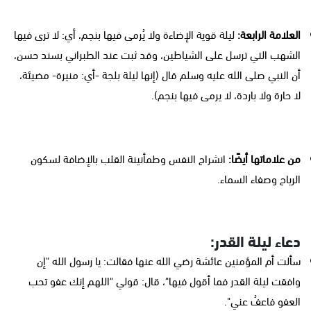
العلامة الرابعة:
ليلة قوية الإضاءة ولا يُرمى فيها بنجم، أي: لا ترى فيها
الشهب التي ترسل على الشياطين، وقد ثبت عند الطبراني بسند حسن،
أن النبي صلى الله عليه وسلم قال (إنها ليلة بلجة -أي: منيرة- مضيئة،
لا حارة ولا باردة، لا يرمى فيها بنجم).
من علاماتها أيضًا:
انشراح النفس وطمأنينة القلب بالإضافة لسكون
الرياح وصفاء السماء.
دعاء ليلة القدر:
سألت أم المؤمنين عائشة رضي الله عنها فقالت: يا رسول الله "إن
وافقت ليلة القدر فما أقول فيها"، قال: قولي "اللهم إنك عفو تحب
العفو فاعفُ عني".