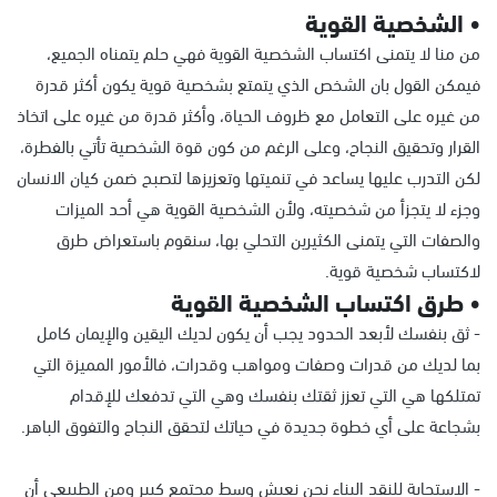
• الشخصية القوية
من منا لا يتمنى اكتساب الشخصية القوية فهي حلم يتمناه الجميع،
فيمكن القول بان الشخص الذي يتمتع بشخصية قوية يكون أكثر قدرة
من غيره على التعامل مع ظروف الحياة، وأكثر قدرة من غيره على اتخاذ
القرار وتحقيق النجاح، وعلى الرغم من كون قوة الشخصية تأتي بالفطرة،
لكن التدرب عليها يساعد في تنميتها وتعزيزها لتصبح ضمن كيان الانسان
وجزء لا يتجزأ من شخصيته، ولأن الشخصية القوية هي أحد الميزات
والصفات التي يتمنى الكثيرين التحلي بها، سنقوم باستعراض طرق
لاكتساب شخصية قوية.
• طرق اكتساب الشخصية القوية
- ثق بنفسك لأبعد الحدود يجب أن يكون لديك اليقين والإيمان كامل
بما لديك من قدرات وصفات ومواهب وقدرات، فالأمور المميزة التي
تمتلكها هي التي تعزز ثقتك بنفسك وهي التي تدفعك للإقدام
بشجاعة على أي خطوة جديدة في حياتك لتحقق النجاح والتفوق الباهر.
- الاستجابة للنقد البناء نحن نعيش وسط مجتمع كبير ومن الطبيعي أن