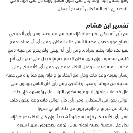
التوحيد إن ذكر الله تعالى أو سبح أو هلل.
تفسير ابن هشام
من رأى أنه يبكي بغير صراخ فإنه فرج من هم وغم، ومن رأى أنه يبكي
بصراخٍ فهو حصول مصيبةٍ لأهل ذلك المكان، ومن رأى أن عيناه تدمع
بغيرِ بكاء فإنه يظفر بمراده، ومن رأى أنه يبكي ولم يخرج من عينه دمعٍ
فليس بمحمود، وإن جرى مكان الدمع دم فإنه يدل على ندمٍ على أمرٍ
قد فات منه ويتوب، وقيل البكاء قرة عين، ومن رأى كأنه يبكي على
إنسان يعرفه وقد مات وكان مع البكاء نواح فإنه يقع كما يراه في عقبِه
مصيبة من موت، أو هم، أو تشنيع، ومن رأى كأن الناس ينوحون على
والٍ قد مات وتمزق ثيابهم وينفضون التراب على رؤوسهم فإن ذلك
الوالي يجور في السلطان، ومن رأى كأن الوالي مات وهم يبكون خلف
جنازته من غير نواح فإنهم يرون من ذلك الوالي سروراً.
ومن رأى كأنه يبكي فإنه يفرح فرحاً شديداً، وإن كان البكاء بصراخ فإنه
يدل على مصيبة تصيبه لقوله تعالى (وهم يصطرخون فيها) سورة
فاطر،37، ومن رأى أن عينه مملوءة بالدمع ولا يخرج منها فيحصل له