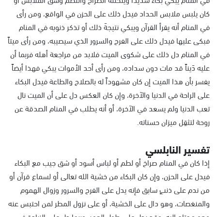
كان يلبس ملابس الحداد فيدل ذلك على الحزن في الواقع، ومن رأى
في المنام أنه يقرأ القرآن ويبكي نتيجةَ ذلك أو تذكر ذنوبه في المنام
فبكى عليها فيدل ذلك على الفرح والسرور الذي سيصيبه، ومن رأى ميتاً
في المنام دل ذلك على شكوى الميت فلابد من مراجعة أهله فربما أن
عليه دَيناً قد مات دون سداده، ومن رأى أحد الأموات يبكي فهذا أيضاً
يفسر بأن هذا الميت إن كان مشهوداً له بالصلاح والطاعة فيدل البكاء
على الراحة في الدنيا والآخرة، وإن كان العكس دل على أن الميت نال
تعب الدنيا ولم يسعد في الآخرة، أو أنه يطلب في المنام الصدقة عن
روحة لتثقِل ميزان حسناته.
تفسير النابلسي
إذا كان في المنام صراخ أو لطم أو لباس أسود أو شق جيب مع البكاء
فيدل على الحزن، وإن كان البكاء من خشية الله تعالى أو لسماع قرآن أو
من ندم على ذنبٍ سابق فإنه يدل على الفرح والسرور وزوال الهموم
والمنغصات، وهو دال على الخشية، أو على نزول المطر لمن احتبس عنه
وهو محتاج إليه، وقد يدل على طول العمر. وربما دل على الزيادة في