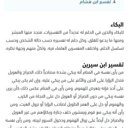
تفسير ابن هشام
البكاء
للبكاء والحزن في الحلم له عديداً من التفسيرات، فنجد منها المبشر
ومنها ما يدعو للقلق، وكل حلم له تفسيره حسب حالة الشخص وحسب
تسلسل الحلم، واختلف المفسرين العلماء فيه، ولكلً منهم وجهة نظره.
تفسير ابن سيرين
من رأى نفسه في المنام أنه يبكي بشدة مصاحباً ذلك الصراخ والعويل
فتدل الرؤيا على الحزن والألم على من يبكي عليه، وإن لم يكن يبكي
على أحد فإنه يتعرض للهموم، ومن رأى في المنام عكس ذلك كأن يرى
نفسه يبكي من دون الصراخ أو العويل دل على النجاة من الكرب
والهموم أو دل على العمر الطويل لصاحب الرؤيا أو نزول الغيث، ومن
رأى أنه يبكي مع قوم ويمشون خلف جنازة وبكاؤهم من غير العويل
والصراخ دل أيضاً على زوال الهموم ودخول السرور لبيته، ومن رأى نفسه
في المنام يبكي بكاءً شديداً ويتخلله الصراخ واللطم وشق الملابس أو