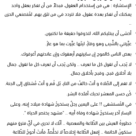
الإستشارة : هي فن إستخدام العقول، فبدلاً من أن تفكر بعقل واحد
يمكنك أن تفكر بعدة عقول، فلا تتردد في من تثق بهم. لمُتصنعي الحزن
..
أخشى أن يبتليكم الله، لتذوقوا حقيقة ما تكتبون.
عيَّرتني بالشَّيبِ وهو وقارُ، ليتَها عيَّرت بما هو عارُ.
بعض الناس كالموج إن سايرتهم أرهقوك وإن عاندتهم أغرقوك.
لا يَجب أن تقول كل ما تعرف .. ولكن يَجب أن تعرف كل ما تقول. جمال
بلا أخلاق قبح، وقبح بأخلاق جمال.
لا تقم إلى الصّلاة و أنتَ خائفُ من النار، بَل قُم و أنتَ مُشتاق إلى الجنة.
كُن حسن المعشر تحبك أفئدة البشر.
في المُستشفى !! على اليمين رجلٌ يستخرجُ شهادة ميلاد إبنه، وعلى
اليسار آخر يستخرجُ شهادة وفاة أبيه .. "مشهد يختصر الحياة ".
خطورةُ العيش بين الطّاعة والمعصية .. أنّك لا تدري في أيِّ فترةٍ منهم
ستكونُ الخاتمة .. إفعل الطّاعة إخلاصاً لا تخلُّصاً، فأنتَ أحوجُ للطّاعة