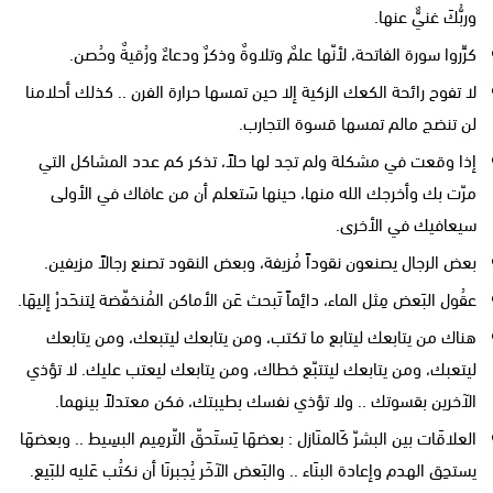
وربُّكَ غنيٌّ عنها.
كرِّروا سورة الفاتحة، لأنّها علمٌ وتلاوةٌ وذكرٌ ودعاءٌ ورُقيةٌ وحُصن.
لا تفوح رائحة الكعك الزكية إلا حين تمسها حرارة الفرن .. كذلك أحلامنا
لن تنضج مالم تمسها قسوة التجارب.
إذا وقعت في مشكلة ولم تجد لها حلاً، تذكر كم عدد المشاكل التي
مرّت بك وأخرجك الله منها، حينها سَتعلم أن من عافاك في الأولى
سيعافيك في الأخرى.
بعض الرجال يصنعون نقوداً مُزيفة، وبعض النقود تصنع رجالاً مزيفين.
عقُول البَعض مِثل الماء، دائِماً تَبحث عَن الأماكن المُنخفّضة لِتنحَدرْ إليهَا.
هناك من يتابعك ليتابع ما تكتب، ومن يتابعك ليتبعك، ومن يتابعك
ليتعبك، ومن يتابعك ليتتبّع خطاك، ومن يتابعك ليعتب عليك. لا تؤذي
الآخرين بقسوتك .. ولا تؤذي نفسك بطيبتك، فكن معتدلاً بينهما.
العلاقَات بين البشرّ كَالمنَازل : بعضهَا يَستَحقّ التّرمِيم البسِيط .. وبعضهَا
يستحِق الهدم وإعادة البنَاء .. والبَعض الآخَر يُجبرنَا أن نكتُب عَليه للبَيع.