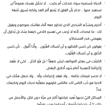
الحياة مُستمرة سواء ضحكت أم بكيت .. لا تحمّل نفسك هموماً لن
تستفيد منها .. تذكر بأن القلق لا يَمنع ألم الغد ولكنه يَسرق مُتعة
اليوم.
أحترم وبشدّه الشخص الذي تتحاور معه أثناء نقاشك بموضوع ويقول
لك : ما قصدك، لأنه لا يَرغب في تفسير كلامي كيفما يشاء بل يُحاول أن
يفهمني قدر المستطاع.
يقولون كن حَسن المَظهر و لَن تَنساك العُيُون .. وأَنـا أَقُول .. كُن حَسن
الخُلق و لَن تَنساك القُلُوب.
الصَمْت فى بعض المواقف ليسَ ضعفاً ! بل هُوَ الحَل .. لكي لا نفُقد
إحٓترامُنا لأنفسنا أمام سُوء أخلاق البعض.
لا تخسر قيمتك بكلمه .. ولا تفقد إحترامك بزلّه .. ولا تجعل همّك في
الدنيا هو حُب الناس لك، فالناس قلوبهم متقلّبه تحبك اليوم وتكرهك
غداً.
الرسائل التيّ نحبها نُعيد قراءتها أكثر من مرّة دون مَلل، والأجمل من
ذلك !! أن نتخيلها بِأصوات أصحابها ونحن نقرأها.