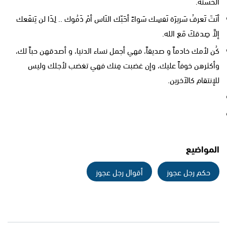
الحسنة.
أنَتَ تَعرفُ سَريرَة نَفسِك سَواءً أحَبّك النَاس أمْ ذَمُوك .. لِذَا لن يَنفَعك
إلاَّ صِدقكَ مَع الله.
كُن لأمك خادماً و صديقاً، فهي أجمل نساء الدنيا، و أصدقهن حباً لك،
وأكثرهن خوفاً عليك، وإن غضبت مِنك فهي تغضب لأجلك وليس
للإنتقام كالآخرين.
المواضيع
حكم رجل عجوز
أقوال رجل عجوز