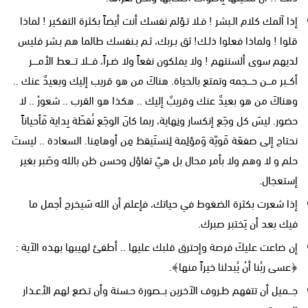
إذا آلمك كلام الـبشر ! فـلا تـؤلم نفسك أنت أيضاً بكثرة التفكير ! لماذا
قلوا ! ولماذا فعلوا ذلـك! ثق بـربك، ثـم بـنفسك طالما هم بـشر فليس
لديهم سوى ألسنتهم ! ولا يملكون نفعاً ولا ضـراً، فـــلا تـــعط الأمــــر
أكــبر مـــن حـــجمه وتمتع بالحياة. هناكَ من هو قريب إليك وبعيدٌ عنك ..
وهناكَ من هو بعيدٌ عنك وقريبٌ إليك .. هكذا هو القرب .. شعورْ .. لا
حضور. ليسَ كل وجَع إنكسار ونِهاية، ربما كانَ الوجَع نُقطَة بِداية فَأحياناً
نحتاج إلى صفعَة قَويّة وَمؤلِمة لِنستَيقظ مِن أوهامِنا. السعادة .. ليستَ
حلم و لا وهم ولا بأمر محال بل هيّ تفاؤل وحسن ظن بالله وصَبر بغير
إستعجال.
إذا شعرت بكثرة الضغوط في حياتك، فإعلم أن الله سَيخرج أجمل ما
فيك بعد أن يَختبر صبرك.
إن ضاعت عليكَ فرصة وإحترق قلبك عليها .. أطفئ لهيبها بهذه الآية :
﴿عسى ربُنا أنْ يُبدلنا خيراً منها﴾.
جـــميل أن تتفهم ظـروف الآخرين بـــصورة حـسنة وأن تـضع لهم الأعـذار