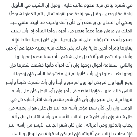
في شعره بياض فإنه قدوم غائب عليه ، وقيل إن الشيب في التأويل
زيادة وقار ودين ، وقيل هو زيادة عمر لقوله تعالى (ثم لتكونوا شيوخاً)
وحكي أن الحجاج بن يوسف رأى كأن رأسه ولحيته قد ابيضا فلقي عبد
الملك بن مروان هماً وغماً وتغير في أمره ، وأما المرأة إذا رأت شيب
جميع رأسه دلت رؤياها على فسق زوجها ، فإن كان زوجها صالحاً فإنه
يغايرها بامرأة أخرى جارية وإن لم يكن كذلك فإنه يصيبه منها غم أو حزن
وأما سواد شعر المرأة فيدل على شيئين : أحدهما محبة زوجها لها
والثاني استقامة أحوال زوجها وإن رأت امرأة كأنها كشفت شعرها فإن
زوجها يغيب عنها وإن رأت كأنها لم تزل مكشوفة الرأس فإن زوجها لا
يرجع إليها وإن لم يكن لها زوج لم تتزوج أبداً وإن رأت شعرت كثيفاً وأبصر
الناس ذلك منها ، فإنها تفتضح في أمر وإن رأى الرجل كأن على رأسه
قروناً فإنه رجل منيع وإن رأى كأن شعر مقدم رأسه انتثر أصابه ذل في
الوقت وإن رأى كأن شعر مؤخر رأسه قد انتثر دل على هوان يصيبه في
حال شيبه وإن رأى كأن شعر الجانب الأيسر من رأسه انتثر دل على أنه
يصاب بالذكور ومن أقربائه ، فإن كان شعر الجانب الأيسر من رأسه انتثر
فإذ يصاب بالإناث من أقربائه فإن لم يكن له قرابة من الرجال والنساء