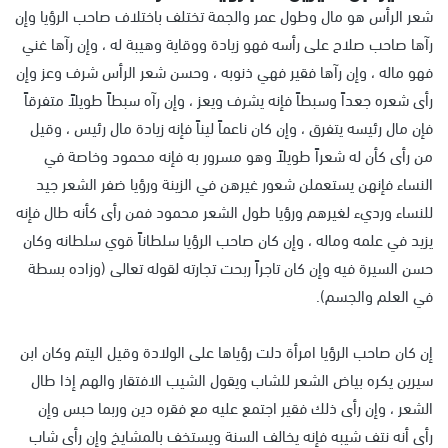
شعر الرأس هو مال وطول عمر والجمة تختلف باختلاف صاحب الرؤيا وإن
رآها صاحب صلاح على رأسه فهو زيادة ووقاية وهيبة له ، وإن رآها غني
فهو ماله ، وإن رآها فقير فهي ذنوبه ، وحسن شعر الرأس شرف وعز وإن
رأى شعره جعداً وسبطاً فإنه يشرف ويعز ، وإن رآه سبطاً طويلاً متفرقاً
فإن مال رئيسه يتفرق ، وإن كان ناعماً ليناً فإنه زيادة مال رئيس ، وقيل
من رأى كأن له شعراً طويلاً وهو مسرور به فإنه محمود وخاصة في
النساء فإنهن يستعملن شعور غيرهن في الزينة ورؤيا ضفر الشعر جيد
للنساء ورديء لغيرهم ورؤيا طول الشعر محمود فمن رأى كأنه طال فإنه
يزيد في علمه وماله ، وإن كان صاحب الرؤيا سلطاناً قوي سلطانه وكان
حسن السيرة فيه وإن كان تاجراً ربحت تجارته لقوله تعالى (وزاده بسطة
في العلم والجسم).
إن كان صاحب الرؤيا امرأة دلت رؤياها على الولادة وقيل اليتم وكان ابن
سيرين يكره بياض الشعر للشاب ويقول الشيب الافتقار والهم إذا طال
الشعر ، وإن رأى ذلك فقير اجتمع عليه مع فقره دين وربما حبس وإن
رأى أنه نتف شيبه فإنه يخالف السنة ويستخف بالمشايخ وإن رأى شاب