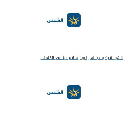
انشودة رضيت بالله ربا وبالإسلام دينا مع الكلمات