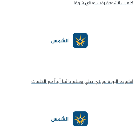
كلمات انشودة رقت عيناي شوقا
انشودة البردة مولاي صلي وسلم دائما أبداً مع الكلمات