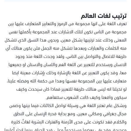
ترتيب لغات العالم
تعرف اللغة على انها مجموعة من الرموز والتعابير المتعارف عليها بين
مجموعة من الناس تكون لتلك الاشارات عند المجموعة بأكملها نفس
المعنى وذلك عند ترتيبها بشكل معين، وبدون هذا النسق الذي تتشكل
منه الكلمات والعبارات وبعدها تتشكل منه الجمل فلن يكون هنالك أي
طريقة للاتصال والتواصل بين الناس، ولقد وجدت اللغة منذ وجود
الانسان ويستخدم للتعبير عن اللغة الفم واللسان والاسنان او جميعها
معا، وقد يكون التعبير عن اللغة بالإشارة وذلك بإشارات معينة ايضا
متعارف عليها بين المجموعة نفسها وهذا من حكمة الله وفضله علينا،
لو تخيلنا انه ليس هنالك طريقة للتعبير فماذا كان سيحدث وكيف
سيكون واقعنا وكيف كانت الشعوب ستتفاهم.
وبشكل عام تعتبر اللغة هي وسيلة تواصل الكائنات فيما بينها وضمن
مجال جغرافي ومكاني معين، ومع بداية قدرة الإنسان على النطق
والكلام فقد تكونت على مدى الأزمنة والفترات البشرية لغاتٌ كثيرة
وعديدة، وقد بقي بعضها مستخدماً وعلى قيد الحياة، بينما اندثر أغلبها