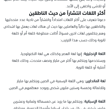
أو تلاشى واختفى إلى الأبد.
أكثر اللغات انتشاراً من حيث الناطقين
دعونا نتعرف على أكثر اللغات امتداداً وانتشاراً من ناحية عدد متحدثيها
والناطقين بها حالياً والعاملين بها حيث ان هناك لغات يعمل بها اشخاص
وهم يتكلمون لغات اخرى فسواءٌ أكانت منطوقة كلغة أم أو كلغة
ثانوية وذلك حسب هذا الترتيب:
اللغة الإنجليزية:
إنها لغة العصر وكذلك هي لغة التكنولوجيا،
ويستخدمها ويتكلم بها أكثر من مليار ونصف متحدث، وذلك كلغة
أصلية أو كلغة ثانوية.
لغة الماندارين:
وهي اللغة الرسمية في الصين ويتكلم بها مليار
وثلاثمائة وخمسة وستين مليون شخص ويوجد معظمهم في الصين.
اللغة الإسبانية:
ويتكلم بها ما يزيد عن خمسمائة وثمانية وعشرين
مليون شخص في كل من بلدان إسبانيا وأمريكا الجنوبية، ومناطق