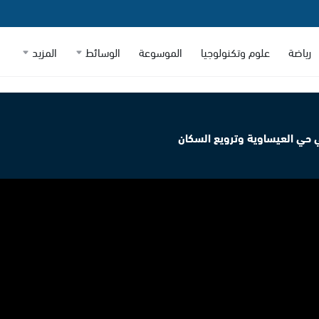
رياضة
علوم وتكنولوجيا
الموسوعة
الوسائط
المزيد
 حي العيساوية وترويع السكان