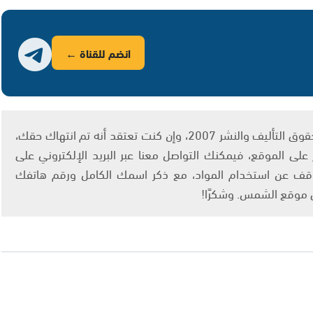
انضم للقناة ←
يتم الاستخدام المواد وفقًا للمادة 27 أ من قانون حقوق التأليف والنشر 2007، وإن كنت تعتقد أنه تم انتهاك حقك،
لى الموقع، فيمكنك التواصل معنا عبر البريد الإلكتروني على
info@ashams.c والطلب بالتوقف عن استخدام المواد، مع ذكر اسمك الكامل ورقم هاتفك
ى موقع الشمس. وشكرًا!