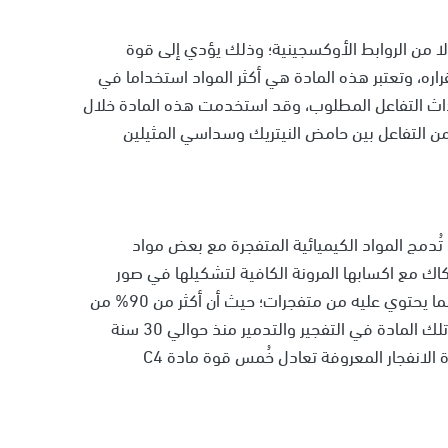
دلا من الروابط الأوكسجينية؛ وذلك يؤدي إلى قوة
اره، وتعتبر هذه المادة هي أكثر المواد استخداما في
داث التفاعل المطلوب، وقد استخدمت هذه المادة خلال
نتج من التفاعل بين حامض النيتريك وسداسي المثيلين
دمج المواد الكيميائية المتفجرة مع بعض مواد
كاك مع اكسابها المرونة الكافية لتشكيلها في صور
مختلفة، ويعتبر هذا المركب من أخطر المواد الكيميائية لما يحتوي عليه من متفجرات؛ حيث أن أكثر من 90% من
المواد المتفجرة به من مادة RDX، وقد انتشر استخدام تلك المادة في التفجير والتدمير منذ حوالي 30 سنة
تقريبا، ويرى الخبراء العسكريون أن قوة مادة TNT شديدة الانفجار المعروفة تعادل خُمس قوة مادة C4