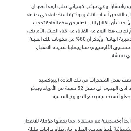
هرة وانتشارا، وهي مركب كيميائي صلب لونه أصفر، ان
 حالته من أسباب انتشاره وكثرة استخدامه في صناعة
بل)؛ حيث أن القنابل التي تصنع من هذه المادة تحدث
مَّ تجريب هذا النوع من القنابل من قبل الجيش الأمريكي
في حرب أفغانستان عام 2017، وقد شوهدت آثارها التدميرية الهائلة، ويُذكر أن 80% من مكونات تلك القنبلة
 على مادة TNT شديدة الانفجار إضافة إلى 20% مسحوق الألومنيوم؛ مما يجعلها شديدة الانفجار،
ذي نعيشه.
كيميائي خطير صيغته H2O2، وفي عام 2005 صُنعت بعض المتفجرات من تلك المادة (بيروكسيد
الهيدروجين) واستُخدمت في إحدى الهجمات بلندن، وقد ادى الهجوم الى مقتل 52 نسمة من الأبرياء، ويذكر
ا جعلها تُستخدم فيصنع الصواريخ المدمرة.
بط أوكسجينية غير مستقرة؛ مما يجعلها مؤهلة للانفجار
كيميائية لأنها شديدة التطاير، فإن تطاير جرامات قليلة