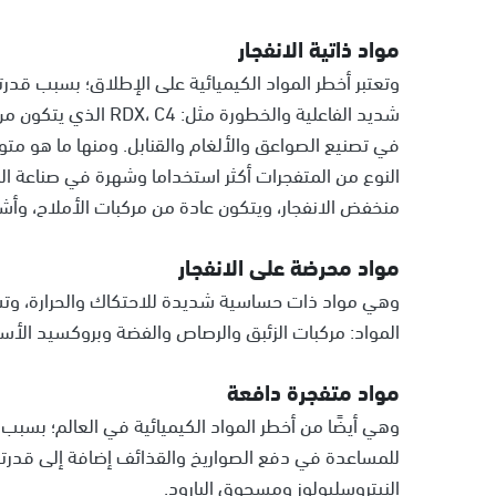
مواد ذاتية الانفجار
وتعتبر أخطر المواد الكيميائية على الإطلاق؛ بسبب قدرتها
النوع من المتفجرات أكثر استخداما وشهرة في صناعة المت
منخفض الانفجار، ويتكون عادة من مركبات الأملاح، وأشهرها
مواد محرضة على الانفجار
وهي مواد ذات حساسية شديدة للاحتكاك والحرارة، وتس
المواد: مركبات الزئبق والرصاص والفضة وبروكسيد الأ
مواد متفجرة دافعة
وهي أيضًا من أخطر المواد الكيميائية في العالم؛ بسبب 
للمساعدة في دفع الصواريخ والقذائف إضافة إلى قدرتها 
النيتروسليولوز ومسحوق البارود.