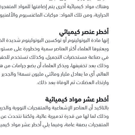
وهناك مواد كيميائية أخرى يتم إضافتها للمواد المتفجرة 
الحرارية، ومن تلك المواد: مركبات الماغنسيوم والألمنيو
أخطر عنصر كيميائي
إنها مادة البوتولينوم أو توكسين البوتولينوم شديدة الخ
ويعتبرها العلماء أكثر العناصر سمية وخطورة على مستو
في صناعة مستحضرات التجميل، وكذلك تستخدم للحقن في
وذلك بعد تخفيفها، ويذكر العلماء أن بضع جرامات من ه
العالم، أي ما يعادل مليار ومائتي مليون نسمة! والجدير ب
وارتخاء العضلات ثم الوفاة بعد ذلك.
أخطر عشر مواد كيميائية
بالتاكيد أن العناصر الإشعاعية والمتفجرات النووية والذ
وذلك لما لها من قدرة تدميرية عالية، ولكننا نتحدث عن
المتفجرات بصفة عامة، وفيما يلي أخطر عشر مواد كيمي