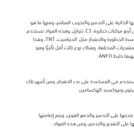
 الذاتية على التدمير والتخريب المباشر، ومنها ما هو
شديد الفاعلية والخطورة مثل: RDX، C4 الذي يتكون من أربع مركبات خطيرة، C3، تترايل، وهذه المواد تستخدم
في تصنيع الصواعق والألغام والقنابل. ومنها ما هو متوسط الخطورة والانفجار مثل: الديناميت، TNT، وهذا
فجرات المختلفة. وهناك نوع ثالث أقل تأثيرًا وهو
 خليط ANFO.
تخدم في المساعدة على بدء الانفجار، ومن أشهر تلك
سيتون وبروكسيد الهكسامين.
قدرتها على التدمير والدفع القوي، ويتم إضافتها
على التفجير والتدمير، ومن هذه المواد: