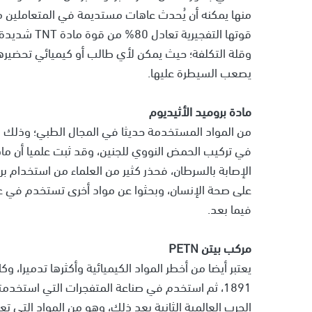
منها يمكنه أن يُحدث عاهات مستديمة في المتعاملين مع
قوتها التفجي
وقلة التكلفة؛ حيث يمكن لأي طالب أو كيميائي تحضير
يصعب السيطرة عليها.
مادة بروميد الأثيديوم
من المواد المستخدمة حديثا في المجال الطبي؛ وذلك 
في تركيب الحمض النووي للجنين، وقد ثبت علميا أن ماد
الإصابة بالسرطان، فحذر كثير من العلماء من استخدام برو
على صحة الإنسان، وبحثوا عن مواد أخرى تستخدم في عزل
فيما بعد.
مركب بيتن PETN
يعتبر أيضا من أخطر المواد الكيميائية وأكثرها تدميرا، وك
1891، ثم استخدم في صناعة المتفجرات التي استخدمته
الحرب العالمية الثانية بعد ذلك، وهو من المواد التي تع