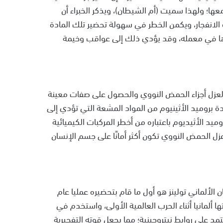
ها؛ ولهذا سميت (أم الشيطان)، ويذكر الخبراء أن
رية تعادل 80% من قوة مادة TNT شديدة الانفجار، ويكمن الخطر في سهولة تحضير تلك المادة
ها في معمله، وقد يؤدي ذلك إلى عواقب وخيمة
لعزل أجزاء الحمض النووي والحصول على صفات معينة
ة بروميد الأثينيوم من المواد المشعة التي تؤدي إلى
ميد الأثيديوم باعتباره من أخطر المركبات الكيميائية
 الحمض النووي تكون أكثر أمانًا على جسم الإنسان
ان الألماني تولينز هو أول ما قام بتحضيره عمليا عام
ا ألمانيا أثناء الحرب العالمية الأولى، واستخدم في
تمد على روابط نيتروجينية؛ مما يجعل قوته التفجيرية