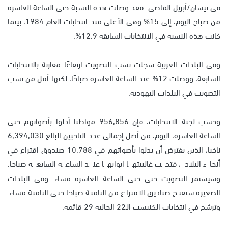
في نيسان/أبريل الماضي. فقد وصلت هذه النسبة حتى الساعة العاشرة
من صباح اليوم، إلى 15% وهي الأعلى منذ انتخابات العام 1984، بينما
كانت هذه النسبة في الانتخابات السابقة 12.9%.
وفي البلدات العربية سجلت نسب التصويت ارتفاعًا مقارنة بالانتخابات
السابقة، ووصلت 12% عند الساعة العاشرة صباحًا، لكنها أقل من نسب
التصويت في البلدات اليهودية.
وحسب لجنة الانتخابات، فإن 956,856 مواطنا أدلوا بأصواتهم حتى
الساعة العاشرة، اليوم، من أصل إجمالي عدد الناخبين البالغ 6,394,030
ناخبا، الذين يفترض أن يدلوا بأصواتهم في 10,788 صندوق اقتراع في
أنحاء البلاد، فتحت غالبيتها ابوابها عند الساعة السابعة صباحا.
وسيستمر التصويت حتى حتى الساعة العاشرة مساء. وفي البلدات
الصغيرة ستفتح صناديق الاقتراع من الثامنة صباحا حتى الثامنة مساء.
وترشح في انتخابات الكنيست الـ22 الحالية 29 قائمة.