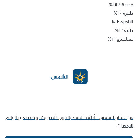
جديدة ١٥.٤%
طمرة ٢٠%
الناصرة ١٣%
طيبة ١٣%
شفاعمرو ١٢%
فوز عثمان للشمس: "أناشد النساء بالخروج للتصويت بهدف تغيير الواقع
للأفضل"