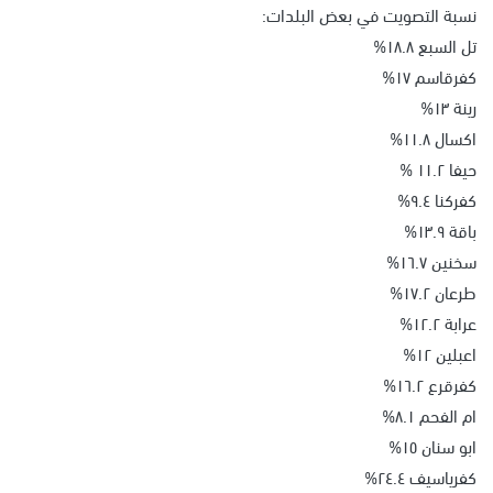
نسبة التصويت في بعض البلدات:
تل السبع ١٨.٨%
كفرقاسم ١٧%
رينة ١٣%
اكسال ١١.٨%
حيفا ١١.٢ %
كفركنا ٩.٤%
باقة ١٣.٩%
سخنين ١٦.٧%
طرعان ١٧.٢%
عرابة ١٢.٢%
اعبلين ١٢%
كفرقرع ١٦.٢%
ام الفحم ٨.١%
ابو سنان ١٥%
كفرياسيف ٢٤.٤%