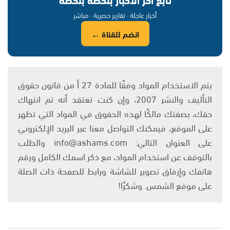
أخبار عاجلة · تقارير حصرية · مباشر
انضم للقناة ←
يتم الاستخدام المواد وفقًا للمادة 27 أ من قانون حقوق
التأليف والنشر 2007، وإن كنت تعتقد أنه تم انتهاك
حقك، بصفتك مالكًا لهذه الحقوق في المواد التي تظهر
على الموقع، فيمكنك التواصل معنا عبر البريد الإلكتروني
على العنوان التالي: info@ashams.com والطلب
بالتوقف عن استخدام المواد، مع ذكر اسمك الكامل ورقم
هاتفك وإرفاق تصوير للشاشة ورابط للصفحة ذات الصلة
على موقع الشمس. وشكرًا!