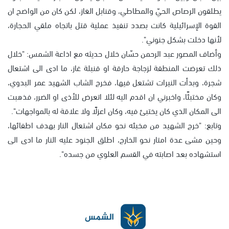
يطلقون الرصاص الحيّ والمطاطي، وقنابل الغاز، لكن كان من الواضح ان
القوة الإسرائيلية كانت بصدد تنفيذ عملية قتل باتجاه ملقي الحجارة،
لأنها دخلت بشكل جنوني".
وأضاف المصور عبد الرحمن حسّان خلال حديثه مع اذاعة الشمس: "خلال
ذلك تعرضت المنطقة لزجاجة حارقة او قنبلة غاز، ما ادى الى اشتعال
شجرة، وبدأت النيرات تشتعل فيها، فخرج الشاب الشهيد عمر البدوي،
وكان مختبئًا، واخبرني ان اقدم اليه لئلا اتعرض للأذى او الضرر، فذهبت
الى المكان الذي كان يختبئ فيه، وكان اعزلًا ولا علاقة له بالمواجهات".
وتابع: "خرج الشهيد من مخبئه نحو مكان اشتعال النار بهدف اطفائها،
وحين مشى عدة امتار نحو الخارج، اطلق الجنود عليه النار ما ادى الى
استشهاده بعد اصابته في القسم العلوي من جسده".