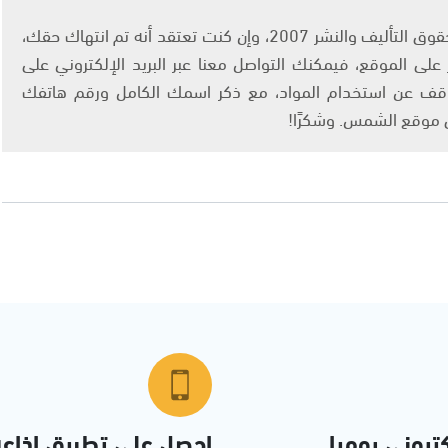
يتم الاستخدام المواد وفقًا للمادة 27 أ من قانون حقوق التأليف والنشر 2007، وإن كنت تعتقد أنه تم انتهاك حقك،
لى الموقع، فيمكنك التواصل معنا عبر البريد الإلكتروني على
info@ashams.c والطلب بالتوقف عن استخدام المواد، مع ذكر اسمك الكامل ورقم هاتفك
ى موقع الشمس. وشكرًا!
تروني يوميا
احصل على تطبيق اذاع