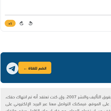
1×
15
15
انضم للقناة ←
يتم الاستخدام المواد وفقًا للمادة 27 أ من قانون حقوق التأليف والنشر 2007، وإن كنت تعتقد أنه تم انتهاك حقك،
لى الموقع، فيمكنك التواصل معنا عبر البريد الإلكتروني على
info@ashams.c والطلب بالتوقف عن استخدام المواد، مع ذكر اسمك الكامل ورقم هاتفك