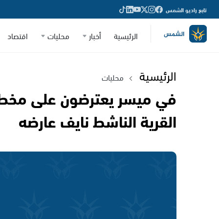
تابع راديو الشمس
الرئيسية
أخبار
محليات
اقتصاد
الرئيسية
محليات
في ميسر يعترضون على مخطط
القرية الناشط نايف عارضه