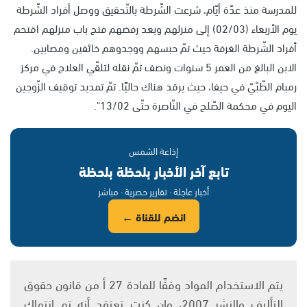
للمدرسة منذ عدّة أيّام، شرعت الشّرطة بالتّحقيق ووصل أفراد الشّرطة
يوم الأربعاء (02/03) إلى منزلهم وبعد رفضهم فتح باب منزلهم اقتحم
أفراد الشّرطة الغرفة حيث تمّ حبسهم ووجدوهم خائفين ومصابين.
الابن البالغ من العمر 5 سنوات ونصف تمّ نقله لتلقّي العلاج في مركز
رمبام الطّبّيّ في حيفا، حيث يرقد هناك حاليًا. تمّ تمديد توقيف الزّوجين
اليوم في محكمة الصّلح في النّاصرة حتّى 13/02".
إذاعة الشمس
تابع آخر الأخبار بلحظة بلحظة
أخبار عاجلة · تقارير حصرية · مباشر
انضم للقناة ←
يتم الاستخدام المواد وفقًا للمادة 27 أ من قانون حقوق
التأليف والنشر 2007، وإن كنت تعتقد أنه تم انتهاك