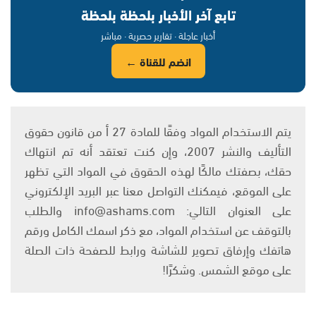
تابع آخر الأخبار بلحظة بلحظة
أخبار عاجلة · تقارير حصرية · مباشر
انضم للقناة ←
يتم الاستخدام المواد وفقًا للمادة 27 أ من قانون حقوق
التأليف والنشر 2007، وإن كنت تعتقد أنه تم انتهاك
حقك، بصفتك مالكًا لهذه الحقوق في المواد التي تظهر
على الموقع، فيمكنك التواصل معنا عبر البريد الإلكتروني
على العنوان التالي: info@ashams.com والطلب
بالتوقف عن استخدام المواد، مع ذكر اسمك الكامل ورقم
هاتفك وإرفاق تصوير للشاشة ورابط للصفحة ذات الصلة
على موقع الشمس. وشكرًا!