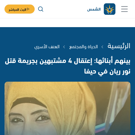
البث المباشر
الرئيسية
الحياة والمجتمع
العنف الأسري
بينهم أبنائها: إعتقال 4 مشتبهين بجريمة قتل
نور ريان في حيفا