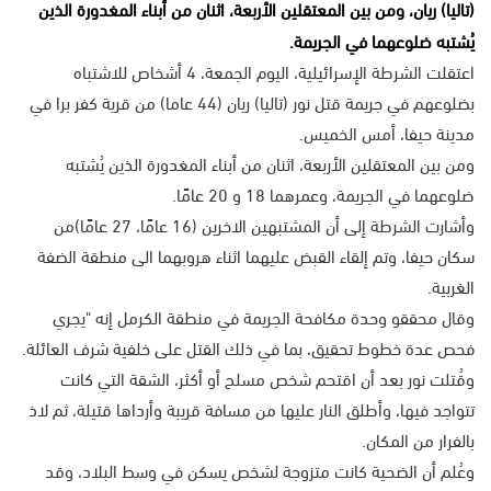
(تاليا) ريان، ومن بين المعتقلين الأربعة، اثنان من أبناء المغدورة الذين
يُشتبه ضلوعهما في الجريمة.
اعتقلت الشرطة الإسرائيلية، اليوم الجمعة، 4 أشخاص للاشتباه
بضلوعهم في جريمة قتل نور (تاليا) ريان (44 عاما) من قرية كفر برا في
مدينة حيفا، أمس الخميس.
ومن بين المعتقلين الأربعة، اثنان من أبناء المغدورة الذين يُشتبه
ضلوعهما في الجريمة، وعمرهما 18 و 20 عامًا.
وأشارت الشرطة إلى أن المشتبهين الاخرين (16 عامًا، 27 عامًا)من
سكان حيفا، وتم إلقاء القبض عليهما اثناء هروبهما الى منطقة الضفة
الغربية.
وقال محققو وحدة مكافحة الجريمة في منطقة الكرمل إنه "يجري
فحص عدة خطوط تحقيق، بما في ذلك القتل على خلفية شرف العائلة.
وقُتلت نور بعد أن اقتحم شخص مسلح أو أكثر، الشقة التي كانت
تتواجد فيها، وأطلق النار عليها من مسافة قريبة وأرداها قتيلة، ثم لاذ
بالفرار من المكان.
وعُلم أن الضحية كانت متزوجة لشخص يسكن في وسط البلاد، وقد