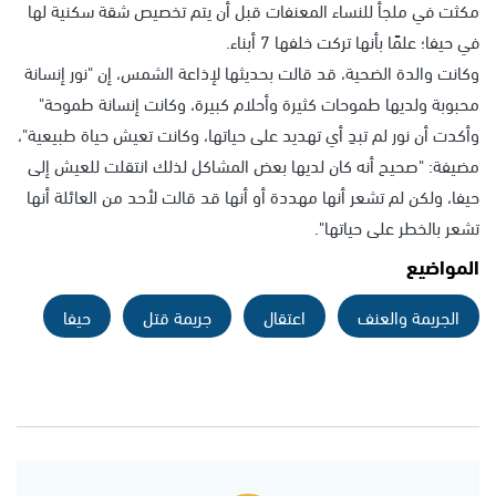
مكثت في ملجأ للنساء المعنفات قبل أن يتم تخصيص شقة سكنية لها
في حيفا؛ علمًا بأنها تركت خلفها 7 أبناء.
وكانت والدة الضحية، قد قالت بحديثها لإذاعة الشمس، إن "نور إنسانة
محبوبة ولديها طموحات كثيرة وأحلام كبيرة، وكانت إنسانة طموحة"
وأكدت أن نور لم تبدِ أي تهديد على حياتها، وكانت تعيش حياة طبيعية"،
مضيفة: "صحيح أنه كان لديها بعض المشاكل لذلك انتقلت للعيش إلى
حيفا، ولكن لم تشعر أنها مهددة أو أنها قد قالت لأحد من العائلة أنها
تشعر بالخطر على حياتها".
المواضيع
الجريمة والعنف
اعتقال
جريمة قتل
حيفا