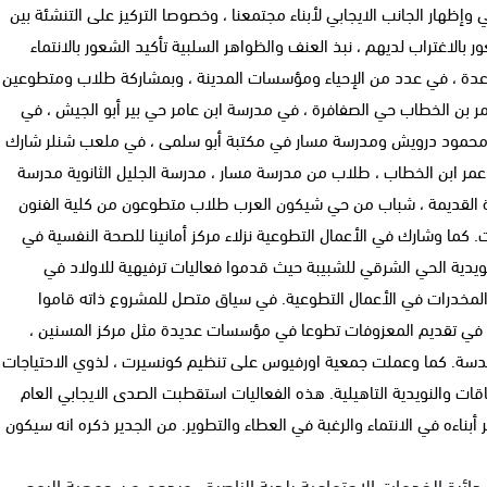
ظهار الجانب الايجابي لأبناء مجتمعنا ، وخصوصا التركيز على التنشئة بين
لاغتراب لديهم ، نبذ العنف والظواهر السلبية تأكيد الشعور بالانتماء
ة عدة ، في عدد من الإحياء ومؤسسات المدينة ، وبمشاركة طلاب ومتطوعين
ر بن الخطاب حي الصفافرة ، في مدرسة ابن عامر حي بير أبو الجيش ، في
كز محمود درويش ومدرسة مسار في مكتبة أبو سلمى ، في ملعب شنلر شارك
ر ابن الخطاب ، طلاب من مدرسة مسار ، مدرسة الجليل الثانوية مدرسة
بلدة القديمة ، شباب من حي شيكون العرب طلاب متطوعون من كلية الفنون
 كما وشارك في الأعمال التطوعية نزلاء مركز أمانينا للصحة النفسية في
يدية الحي الشرقي للشبيبة حيث قدموا فعاليات ترفيهية للاولاد في
 المخدرات في الأعمال التطوعية. في سياق متصل للمشروع ذاته قاموا
ي تقديم المعزوفات تطوعا في مؤسسات عديدة مثل مركز المسنين ،
سة. كما وعملت جمعية اورفيوس على تنظيم كونسيرت ، لذوي الاحتياجات
ات والنويدية التاهيلية. هذه الفعاليات استقطبت الصدى الايجابي العام
اءه في الانتماء والرغبة في العطاء والتطوير. من الجدير ذكره انه سيكون
ائرة الخدمات الاجتماعية بلدية الناصرة ، وبدعم من جمعية الروح