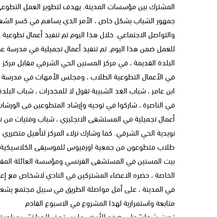
المشترك بين مؤسسات المدينة. يهدف لتطوير العمل التطوعي وإ
جمهور الشباب بشكل خاص ، الأمر الذي يساهم في كسر الشعور با
والتواصل الاجتماعي. خلال هذا اليوم تم تنفيذ أعمال تطوعي
للعمل ضمن هذا اليوم. تم تنفيذ أعمال تجميلية في مدرسة عم
البلدة القديمة ، في مركز المسنين الحي الشرقي مقابل مر
في الأعمال التطوعية الطلاب ، ومجلس الأمهات في مدرسة عم
ابن عامر ، شباب الغد الشبيبة تقول لا للمخدرات ، شباب ال
في الناصرة ، شاركوا في توجيه وإرشاد المتطوعين فى الورشات.
أعمال تجميلية في المستشفى الانجليزي ، شباب وفتيات من نو
نويدية الحي الشرقي. كما وشارك نزلاء المركز لتأهيل متضرري
طلاب متطوعون من جمعية اورفيوس للموسيقى الكلاسيكية ف
بيت المسنين في المستشفى الفرنسي ومؤسسة العائلة المقد
الخاصة ، حضره الاعضاء المشتركين في النادي لاشخاص مع إعاق
في المدينة ، على أمل مواصلة الطريق في سبيل مجتمع يشعر أبن
متابعة واستمرارية لهذا المشروع في الاسبوع القادم
تحت شعار" على هذه الأرض ما يستحق الحياة" ، بمبادرة د