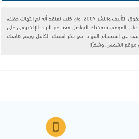
يتم الاستخدام المواد وفقًا للمادة 27 أ من قانون حقوق التأليف والنشر 2007، وإن كنت تعتقد أنه تم انتهاك حقك،
لى الموقع، فيمكنك التواصل معنا عبر البريد الإلكتروني على
info@ashams.c والطلب بالتوقف عن استخدام المواد، مع ذكر اسمك الكامل ورقم هاتفك
ى موقع الشمس. وشكرًا!