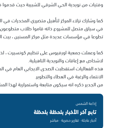
وفتيات من نويدية الحي الشرقي للشبيبة حيث قدموا فع
كما وشارك نزلاء المركز لتأهيل متضرري المخدرات في ال
في سياق متصل للمشروع ذاته قاموا طلاب متطوعون 
تطوعا في مؤسسات عديدة مثل مركز المسنين ، بيت ا
كما وعملت جمعية اورفيوس على تنظيم كونسيرت ، لذوي 
لاشخاص مع إعاقات والنويدية التاهيلية.
هذه الفعاليات استقطبت الصدى الايجابي العام في الم
الانتماء والرغبة في العطاء والتطوير.
من الجدير ذكره انه سيكون متابعة واستمرارية لهذا الم
إذاعة الشمس
تابع آخر الأخبار بلحظة بلحظة
أخبار عاجلة · تقارير حصرية · مباشر