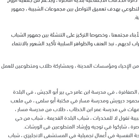
ل التطوعي بهدف تعميق التواصل بين مجموعات الشبيبة ، جمهور
ة.
بناء مجتمعنا ، وخصوصا التركيز على التنشئة بين جمهور الشباب
لديهم ، نبذ العنف والظواهر السلبية تأكيد الشعور بالانتماء
د من الإحياء ومؤسسات المدينة ، وبمشاركة طلاب ومتطوعين للعمل
لصفافرة ، في مدرسة ابن عامر حي بير أبو الجيش ، في البلدة
ز محمود درويش ومدرسة مسار في مكتبة أبو سلمى ، في ملعب
أمهات في مدرسة عمر ابن الخطاب ، طلاب من مدرسة مسار ،
بيبة تقول لا للمخدرات ، شباب البلدة القديمة ، شباب من حي
رة ، شاركوا في توجيه وإرشاد المتطوعين فى الورشات.
لصحة النفسية في أعمال تجميلية في المستشفى الانجليزي ، شباب