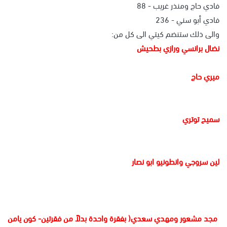
فادي حاج ومنذر غريب - 88
فادي أبو سني - 236
والى ذلك ستنضم كيتي الى كل من:
نضال برانسي ورازي بطحيش
ميري حاج
سميح توتري
لين سروجي وانطونيو ابو نصار
مجد مشعور ومهدي سعدي( بفقرة واحدة بدلاً من فقرتين- كون يامن