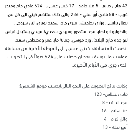
43 هاني صايغ - 5 هلا حامد - 17 كيتي عيسى - 624 فادي حاج ومنذر
غريب - 88 فادي أبو سني - 236 والى ذلك ستنضم كيتي الى كل من:
نضال برانسي ورازي بطحيش، ميري حاج، سميح توتري، لين سروجي
وانطونيو ابو نصار، مجد مشعور ومهدي سعدي( مهدي يستبدل فراس
لتواجده خارج البلاد)، ورد موسى، جمانة فار، عمر ومصطفى سعد.
انضمت المتسابقة كيتي عيسى الى المرحلة الأخيرة من مسابقة
مواهب مار يوسف بعد ان حصلت على 624 صوتاً في التصويت
الذي جرى في الأيام الأخيرة...
وكانت نتائج التصويت على النحو التالي(بحسب موقع الشمس):
فادي غطاس- 123
مجد نداف - 8
دينا سليم - 16
وائل كرام - 4
أمير نخلة - 13