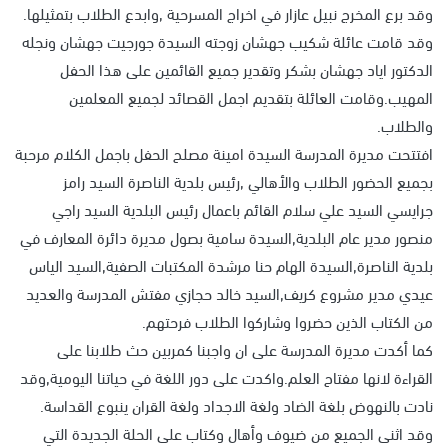
وقد برع المخرج نبيل عازار في اخراج المسرحية ,وابدع الطلاب بتمثيلها.
وقد قامت عائلة شكيب جهشان زوجته السيدة جورجيت جهشان ونجله
الدكتور اياد جهشان بشكر وتقدير جميع القائمين على هذا الحفل
المهيب.وقامت العائلة بتقديم اجمل القصائد لجميع المعلمين
والطلاب.
افتتحت مديرة المدرسة السيدة امينة مصلح الحفل باجمل الكلام مرحبة
بجميع الحضور الطلاب والأهالي ,رئيس بلدية الناصرة السيد رامز
جرايسي السيد علي سلام القائم باعمال رئيس البلدية السيد راجي
منصور مدير عام البلدية,السيدة سامية بصول مديرة دائرة المعارف في
بلدية الناصرة,السيدة الهام حنا مرشدة المكتبات الصفية,السيد الياس
عيدي مدير مشروع كريف,السيد خالد حجازي مفتش المدرسة والعديد
من الكتاب الذين حضروا وشاركوا الطلاب فرحتهم.
كما أكدت مديرة المدرسة على ان واجبنا كمربين حث طلابنا على
القراءة لانها مفتاح العلم.واكدت على دور اللغة في حياتنا اليومية,وقد
نادت بالنهوض بلغة الضاد ولغة الاجداد ولغة القران ينبوع القداسة.
وقد اثنى الجميع من ضيوف وأهال وكتاب على الحلة الجديدة التي