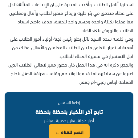
نسجتها أنامل الطلاب. وأكدت المديرة على ان الإبداعات المتألقة تدل
على عطاء متدفق في بئر طيبة وإبداع متميز لطلاب وأهال ومعلمين
معا عملوا بكتلة واحدة وجسم واحد لتحقيق هدف واضح اسعاد
الطلاب والنهوض بلغة الضاد.
وفي كلمته شدد السيد نائل بطو رئيس لجنة أولياء أمور الطلاب على
أهمية استمرار التعاون ما بين الطلاب المعلمين والأهالي وذلك من
اجل الاستمرار في مسيرة العطاء للطلاب.
والجدير ذكره انه في هذا الحفل كان حضور مميز لاهالي الطلاب الذين
اعبروا عن سعادتهم لما قدموا اولادهم.وقامت بعرافة الحفل بنجاح
المعلمة ايناس زعبي-ام جعفر.
إذاعة الشمس
تابع آخر الأخبار بلحظة بلحظة
أخبار عاجلة · تقارير حصرية · مباشر
انضم للقناة ←