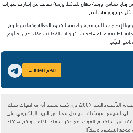
 بقايا قماش, ورشة دهان للحائط, ورشة مقاعد من إطارات سيارات
شكل هرم وورشة طبيخ.
عوا لإنجاح هذا البرنامج سواء بمشاركتهم الفعالة وكما بتبرعاتهم
ية الطبيعة و للمساعدات التربويات الفعالات وفاء زعبي, كلثوم
امج القيّم.
انضم للقناة ←
يتم الاستخدام المواد وفقًا للمادة 27 أ من قانون حقوق التأليف والنشر 2007، وإن كنت تعتقد أنه تم انتهاك حقك،
لى الموقع، فيمكنك التواصل معنا عبر البريد الإلكتروني على
info@ashams.c والطلب بالتوقف عن استخدام المواد، مع ذكر اسمك الكامل ورقم هاتفك
ى موقع الشمس. وشكرًا!