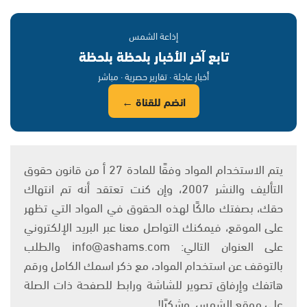
إذاعة الشمس
تابع آخر الأخبار بلحظة بلحظة
أخبار عاجلة · تقارير حصرية · مباشر
انضم للقناة ←
يتم الاستخدام المواد وفقًا للمادة 27 أ من قانون حقوق
التأليف والنشر 2007، وإن كنت تعتقد أنه تم انتهاك
حقك، بصفتك مالكًا لهذه الحقوق في المواد التي تظهر
على الموقع، فيمكنك التواصل معنا عبر البريد الإلكتروني
على العنوان التالي: info@ashams.com والطلب
بالتوقف عن استخدام المواد، مع ذكر اسمك الكامل ورقم
هاتفك وإرفاق تصوير للشاشة ورابط للصفحة ذات الصلة
على موقع الشمس. وشكرًا!