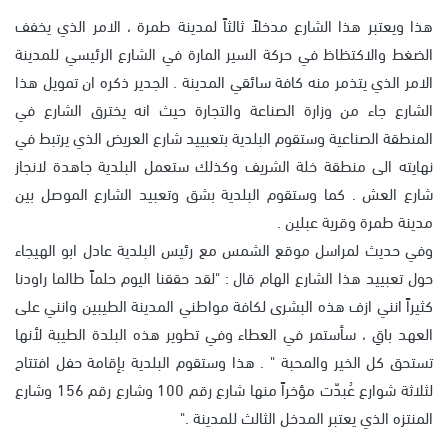
هذا ويعتبر هذا الشارع مدخلاً ثالثاً لمدينة طمرة ، الامر الذي يخفف
الضغط والاكتظاظ في حركة السير المارة في الشارع الرئيسي للمدينة
الامر الذي يتذمر منه كافة سائقي المدينة . الجدير ذكره ان تمويل هذا
الشارع جاء من وزارة الصناعة والتجارة حيث انه يخترق الشارع في
المنطقة الصناعية وستقوم البلدية بتعبييد شارع العريض الذي يرتبط في
نهايته الى منطقة خلة الشريف وكذلك ستعمل البلدية جاهدة لانجاز
شارع العش . كما وستقوم البلدية بشق وتعبيد الشارع الموصل بين
مدينة طمرة وقرية عبلين .
وفي حديث لمراسل موقع الشمس مع رئيس البلدية عادل ابو الهيجاء
حول تعبييد هذا الشارع الهام قال : "لقد حققنا اليوم حلماً طالما راودنا
كثيراً انني ازف هذه البشرى لكافة مواطني المدينة الطيبين وانني على
العهد باقِ ، سأستمر في العطاء وفي تطوير هذه البلدة الطيبة لأنها
تستحق كل الخير والمحبة " . هذا وستقوم البلدية بإقامة حفل افتتاح
لثلاثة شوارع عُبدّت مؤخراً منها شارع رقم 100 وشارع رقم 156 وشارع
المنتزه الذي يعتبر المدخل الثالث للمدينة ."