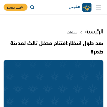
البث المباشر
الرئيسية
محليات
بعد طول انتظار:افتتاح مدخل ثالث لمدينة
طمرة