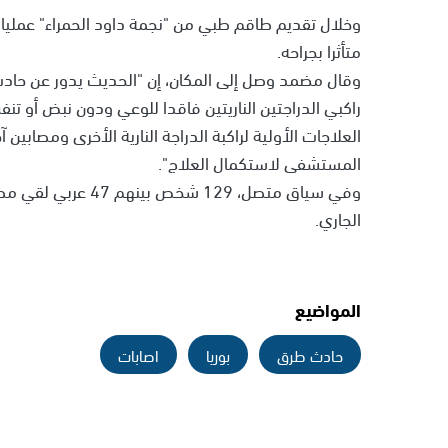
وخلال تقديم طاقم طبي من "نجمة داود الحمراء" عمليات ا
متأثرا بجراحه.
وقال مضمد وصل إلى المكان، إن "الحديث يدور عن حادث
راكبي الدراجتين الناريتين فاقدا للوعي ودون نبض أو تن
العلاجات الأولية لراكبة الدراجة النارية الأخرى ومصابي
المستشفى لاستكمال العلاج".
وفي سياق متصل، 129
الجاري.
المواضيع
حادث طرق
بوريا
اصابات