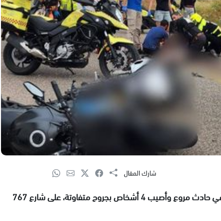
شارك المقال
لقي شاب يبلغ من العمر 30 عاما مصرعه اليوم السبت في حادث مروع وأصيب 4 أشخاص بجروح متفاوتة، على شارع 767