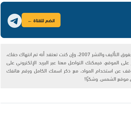
انضم للقناة ←
يتم الاستخدام المواد وفقًا للمادة 27 أ من قانون حقوق التأليف والنشر 2007، وإن كنت تعتقد أنه تم انتهاك حقك،
لى الموقع، فيمكنك التواصل معنا عبر البريد الإلكتروني على
info@ashams.c والطلب بالتوقف عن استخدام المواد، مع ذكر اسمك الكامل ورقم هاتفك
ى موقع الشمس. وشكرًا!