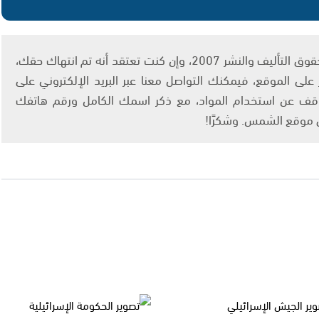
يتم الاستخدام المواد وفقًا للمادة 27 أ من قانون حقوق التأليف والنشر 2007، وإن كنت تعتقد أنه تم انتهاك حقك،
لى الموقع، فيمكنك التواصل معنا عبر البريد الإلكتروني على
info@ashams.c والطلب بالتوقف عن استخدام المواد، مع ذكر اسمك الكامل ورقم هاتفك
ى موقع الشمس. وشكرًا!