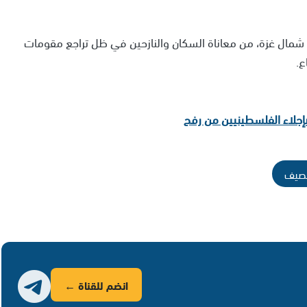
مال غزة، من معاناة السكان والنازحين في ظل تراجع مقومات
ع.
لصيف
انضم للقناة ←