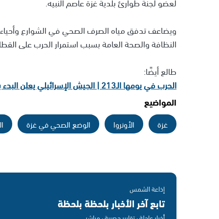
لعضو لجنة طوارئ بلدية غزة عاصم النبيه.
ويضاعف تدفق مياه الصرف الصحي في الشوارع وأحياء ش
النظافة والصحة العامة بسبب استمرار الحرب على القطا
طالع أيضًا:
الحرب في يومها الـ213 | الجيش الإسرائيلي يعلن البدء بإجلاء الفلسطينيين من رفح
المواضيع
غزة
الأونروا
الوضع الصحي في غزة
ا
إذاعة الشمس
تابع آخر الأخبار بلحظة بلحظة
أخبار عاجلة · تقارير حصرية · مباشر