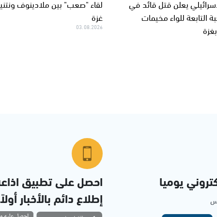
سرائيلي يعلن قتل قائد في
لقاء "صعب" بين ملادينوف ونتني
ة التابعة للواء مخيمات
غزة
غزة
03.08.2026
تروني يوميا
احصل على تطبيق اذاع
إطلاع دائم بالأخبار أولاً
مس