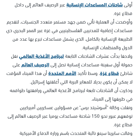
أولى
شاحنات المساعدات الإنسانية
عبر الرصيف العائم إلى داخل
قطاع غزة.
وأوضحت أن العملية تأتي ضمن جهد مستمر متعدد الجنسيات، لتقديم
مساعدات إضافية للمدنيين الفلسطينيين في غزة عبر الممر البحري ذي
الطبيعة الإنسانية بالكامل، الذي يشمل مساعدات تبرع بها عدد من
الدول والمنظمات الإنسانية.
ولاحقا بدأت عشرات الشاحنات التابعة
لبرنامج الأغذية العالمي
نقل
حمولة أول سفينة مساعدات إنسانية تصل إلى
الرصيف العائم
على
شاطئ
قطاع غزة
، وسط تأكيد
الأمم المتحدة
أن هذا الميناء المؤقت
لا يمكن أن يكون بديلا للمعابر البرية التي أغلقتها إسرائيل.
وذكرت أن الشاحنات تابعة لبرنامج الأغذية العالمي ورافقتها طواقمه
في طريقها إلى الميناء.
ونقلت وكالة "أسوشيتد برس" عن مسؤولين عسكريين أميركيين
توقعهم عبور نحو 150 شاحنة مساعدات يوميا عبر الرصيف العائم إلى
قطاع غزة.
وقالت سابرينا سينغ نائبة المتحدث باسم وزارة الدفاع الأميركية