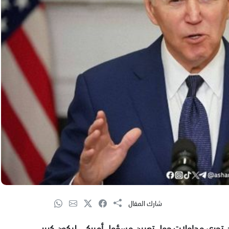
شارك المقال
بايدن تجري مداولات حول تعيين مسؤول أميركي ليكون كبير