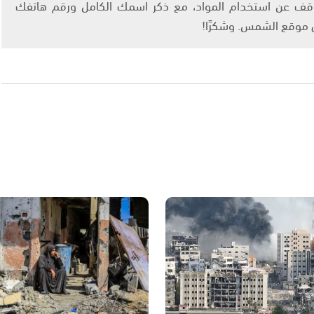
info@ashams.c والطلب بالتوقف عن استخدام المواد، مع ذكر اسمك الكامل ورقم هاتفك
ى موقع الشمس. وشكرًا!