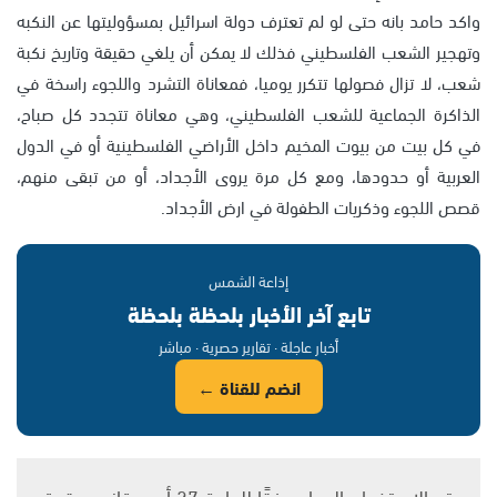
واكد حامد بانه حتى لو لم تعترف دولة اسرائيل بمسؤوليتها عن النكبه
وتهجير الشعب الفلسطيني فذلك لا يمكن أن يلغي حقيقة وتاريخ نكبة
شعب، لا تزال فصولها تتكرر يوميا، فمعاناة التشرد واللجوء راسخة في
الذاكرة الجماعية للشعب الفلسطيني، وهي معاناة تتجدد كل صباح،
في كل بيت من بيوت المخيم داخل الأراضي الفلسطينية أو في الدول
العربية أو حدودها، ومع كل مرة يروى الأجداد، أو من تبقى منهم،
قصص اللجوء وذكريات الطفولة في ارض الأجداد.
إذاعة الشمس
تابع آخر الأخبار بلحظة بلحظة
أخبار عاجلة · تقارير حصرية · مباشر
انضم للقناة ←
يتم الاستخدام المواد وفقًا للمادة 27 أ من قانون حقوق