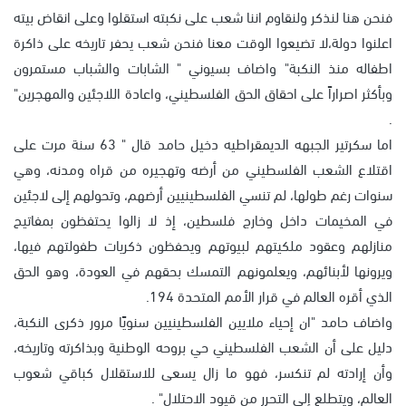
فنحن هنا لنذكر ولنقاوم اننا شعب على نكبته استقلوا وعلى انقاض بيته
اعلنوا دولة،لا تضيعوا الوقت معنا فنحن شعب يحفر تاريخه على ذاكرة
اطفاله منذ النكبة" واضاف بسيوني " الشابات والشباب مستمرون
وبأكثر اصراراً على احقاق الحق الفلسطيني، واعادة اللاجئين والمهجرين"
.
اما سكرتير الجبهه الديمقراطيه دخيل حامد قال " 63 سنة مرت على
اقتلاع الشعب الفلسطيني من أرضه وتهجيره من قراه ومدنه، وهي
سنوات رغم طولها، لم تنسي الفلسطينيين أرضهم، وتحولهم إلى لاجئين
في المخيمات داخل وخارج فلسطين، إذ لا زالوا يحتفظون بمفاتيح
منازلهم وعقود ملكيتهم لبيوتهم ويحفظون ذكريات طفولتهم فيها،
ويرونها لأبنائهم، ويعلمونهم التمسك بحقهم في العودة، وهو الحق
الذي أقره العالم في قرار الأمم المتحدة 194.
واضاف حامد "ان إحياء ملايين الفلسطينيين سنويًا مرور ذكرى النكبة،
دليل على أن الشعب الفلسطيني حي بروحه الوطنية وبذاكرته وتاريخه،
وأن إرادته لم تنكسر، فهو ما زال يسعى للاستقلال كباقي شعوب
العالم، ويتطلع إلى التحرر من قيود الاحتلال" .