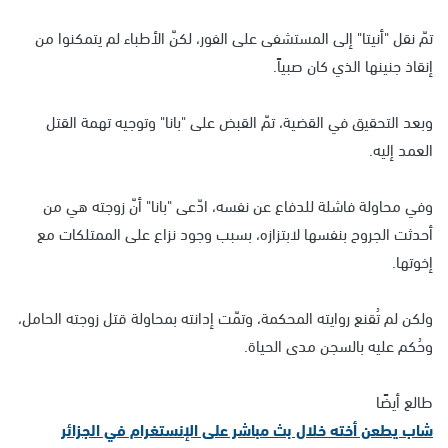
تمّ نقل "أنيتا" إلى المستشفى على الفور، لكنّ الأطباء لم يتمكنوا من
إنقاذ جنينها الذي كان صبياً.
وبعد التحقيق في القضية، تمّ القبض على "بانا" وتوجيه تهمة القتل
العمد إليه.
وفي محاولة فاشلة للدفاع عن نفسه، ادّعى "بانا" أنّ زوجته هي من
أحدثت الجروح بنفسها لابتزازه، بسبب وجود نزاع على الممتلكات مع
إخوتها.
ولكن لم تُقنع روايته المحكمة، وتمّت إدانته بمحاولة قتل زوجته الحامل،
وحُكم عليه بالسجن مدى الحياة.
طالع أيضًا
شاب يطعن أخته خلال بث مباشر على الإنستغرام في الجزائر