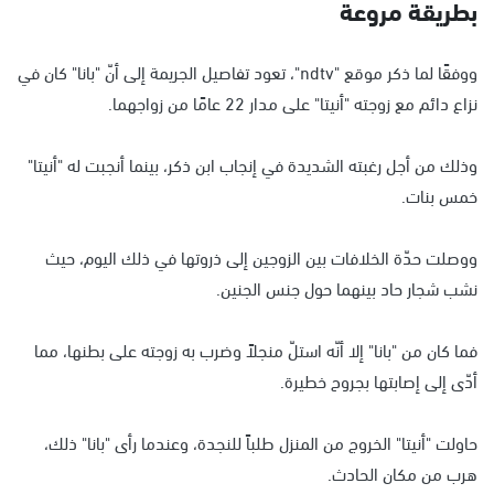
بطريقة مروعة
ووفقًا لما ذكر موقع "ndtv"، تعود تفاصيل الجريمة إلى أنّ "بانا" كان في
نزاع دائم مع زوجته "أنيتا" على مدار 22 عامًا من زواجهما.
وذلك من أجل رغبته الشديدة في إنجاب ابن ذكر، بينما أنجبت له "أنيتا"
خمس بنات.
ووصلت حدّة الخلافات بين الزوجين إلى ذروتها في ذلك اليوم، حيث
نشب شجار حاد بينهما حول جنس الجنين.
فما كان من "بانا" إلا أنّه استلّ منجلاً وضرب به زوجته على بطنها، مما
أدّى إلى إصابتها بجروح خطيرة.
حاولت "أنيتا" الخروج من المنزل طلباً للنجدة، وعندما رأى "بانا" ذلك،
هرب من مكان الحادث.