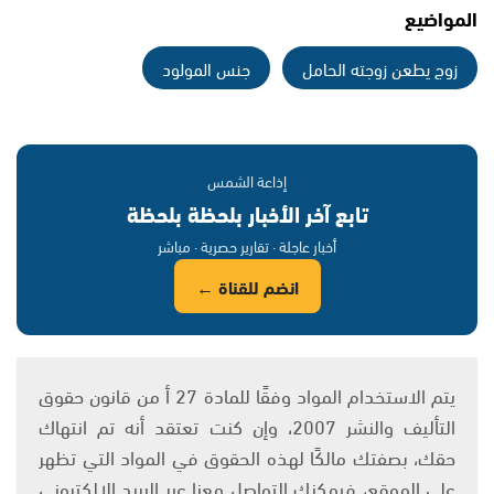
المواضيع
زوج يطعن زوجته الحامل
جنس المولود
إذاعة الشمس
تابع آخر الأخبار بلحظة بلحظة
أخبار عاجلة · تقارير حصرية · مباشر
انضم للقناة ←
يتم الاستخدام المواد وفقًا للمادة 27 أ من قانون حقوق
التأليف والنشر 2007، وإن كنت تعتقد أنه تم انتهاك
حقك، بصفتك مالكًا لهذه الحقوق في المواد التي تظهر
على الموقع، فيمكنك التواصل معنا عبر البريد الإلكتروني