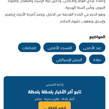
وصلاة عيدي الفطر والأضحى، وذكرى ليلة الإسراء والمعراج، والمولد
النبوي، ورأس السنة الهجرية.
ويقع الحرم في البلدة القديمة من الخليل، ويضم أضرحة الأنبياء إبراهيم
وإسحق ويعقوب عليهم السلام.
المواضيع
عيد الأضحى
المسجد الأقصى
اقتحامات
صلاة
الجيش الإسرائيلي
إذاعة الشمس
تابع آخر الأخبار بلحظة بلحظة
أخبار عاجلة · تقارير حصرية · مباشر
انضم للقناة ←