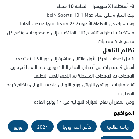
3- أسكتلندا X سويسرا
–
الساعة 10 مساء
تُبث المباراة على قناة beIN Sports HD 1 Max
وسيشارك في البطولة الأوروبية 24 منتخبا، بينها منتخب ألمانيا
مستضيف البطولة، تنقسم تلك المنتخبات إلى 6 مجموعات، وتضم كل
مجموعة 4 منتخبات.
نظام التاهل
يتأهل أصحاب المركز الأول والثاني مباشرة إلى دور الـ16، ثم تصعد
أفضل 4 منتخبات من أصحاب المركز الثالث وفق عدد النقاط ثم فارق
الأهداف ثم الأهداف المسجلة ثم اللجوء للعب النظيف.
تقام مباريات دور ثمن النهائي وربع النهائي ونصف النهائي، بنظام خروج
المغلوب.
ومن المقرر أن تقام المباراة النهائية في 14 يوليو القادم.
المواضيع
رياضة عالمية
كأس أمم اوروبا
2024
يوريو