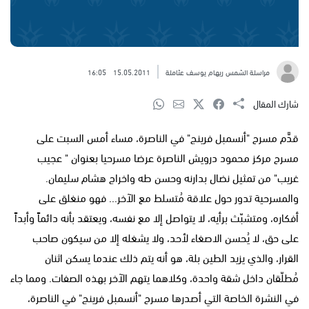
مراسلة الشمس ريهام يوسف عثاملة
15.05.2011
16:05
شارك المقال
قدَّم مسرح "أنسمبل فرينج" في الناصرة، مساء أمس السبت على
مسرح مركز محمود درويش الناصرة عرضا مسرحيا بعنوان " عجيب
غريب" من تمثيل نضال بدارنه وحسن طه واخراج هشام سليمان.
والمسرحية تدور حول علاقة مُتسلط مع الآخر... فهو منغلق على
أفكاره، ومتشبّث برأيه، لا يتواصل إلا مع نفسه، ويعتقد بأنه دائماً وأبداً
على حق، لا يُحسن الاصغاء لأحد، ولا يشغله إلا من سيكون صاحب
القرار، والذي يزيد الطين بلة، هو أنه يتم ذلك عندما يسكن اثنان
مُطلّقان داخل شقة واحدة، وكلاهما يتهم الآخر بهذه الصفات. ومما جاء
في النشرة الخاصة التي أصدرها مسرح "أنسمبل فرينج" في الناصرة،