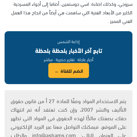
سروجي، وكذلك اضاءة: اسي جوستمين، أضافا إلى أجواء المسرحية
الكثير من الأبعاد الفنية التي ساهمت هي أيضاً من انجاح هذا العمل
الفني المميز .
إذاعة الشمس
تابع آخر الأخبار بلحظة بلحظة
أخبار عاجلة · تقارير حصرية · مباشر
انضم للقناة ←
يتم الاستخدام المواد وفقًا للمادة 27 أ من قانون حقوق
التأليف والنشر 2007، وإن كنت تعتقد أنه تم انتهاك
حقك، بصفتك مالكًا لهذه الحقوق في المواد التي تظهر
على الموقع، فيمكنك التواصل معنا عبر البريد الإلكتروني
على العنوان التالي: info@ashams.com والطلب