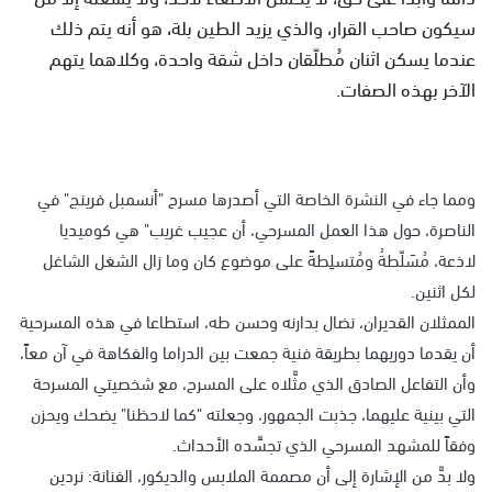
سيكون صاحب القرار، والذي يزيد الطين بلة، هو أنه يتم ذلك
عندما يسكن اثنان مُطلّقان داخل شقة واحدة، وكلاهما يتهم
الآخر بهذه الصفات.
ومما جاء في النشرة الخاصة التي أصدرها مسرح "أنسمبل فرينج" في
الناصرة، حول هذا العمل المسرحي، أن عجيب غريب" هي كوميديا
لاذعة، مُسَلّطةُ ومُتسلِطةً على موضوع كان وما زال الشغل الشاغل
لكل اثنين.
الممثلان القديران، نضال بدارنه وحسن طه، استطاعا في هذه المسرحية
أن يقدما دوريهما بطريقة فنية جمعت بين الدراما والفكاهة في آن معاً،
وأن التفاعل الصادق الذي مثَّلاه على المسرح، مع شخصيتي المسرحة
التي بينية عليهما، جذبت الجمهور، وجعلته "كما لاحظنا" يضحك ويحزن
وفقاً للمشهد المسرحي الذي تجسِّده الأحداث.
ولا بدَّ من الإشارة إلى أن مصممة الملابس والديكور، الفنانة: نردين