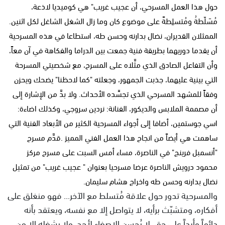
حول هذا العمل المسرحي، أن عجيب غريب" هي كوميديا لاذعة،
مُسَلّطةُ ومُتسلِطةً على موضوع كان وما زال الشغل الشاغل لكل اثنين.
الممثلان القديران، نضال بدارنه وحسن طه، استطاعا في هذه المسرحية
أن يقدما دوريهما بطريقة فنية جمعت بين الدراما والفكاهة في آن معاً،
وأن التفاعل الصادق الذي مثَّلاه على المسرح، مع شخصيتي المسرحة
التي بينية عليهما، جذبت الجمهور، وجعلته "كما لاحظنا" يضحك ويحزن
وفقاً للمشهد المسرحي الذي تجسِّده الأحداث. ولا بدَّ من الإشارة إلى
أن مصممة الملابس والديكور، الفنانة: نردين سروجي، وكذلك اضاءة:
اسي جوستمين، أضافا إلى أجواء المسرحية الكثير من الأبعاد الفنية التي
ساهمت هي أيضاً من انجاح هذا العمل الفني المميز .قدَّم مسرح
"أنسمبل فرينج" في الناصرة، مساء أمس السبت على مسرح مركز
محمود درويش الناصرة عرضا مسرحيا بعنوان " عجيب غريب" من تمثيل
نضال بدارنه وحسن طه واخراج هشام سليمان.
والمسرحية تدور حول علاقة مُتسلط مع الآخر... فهو منغلق على
أفكاره، ومتشبّث برأيه، لا يتواصل إلا مع نفسه، ويعتقد بأنه
دائماً وأبداً على حق، لا يُحسن الاصغاء لأحد، ولا يشغله إلا من