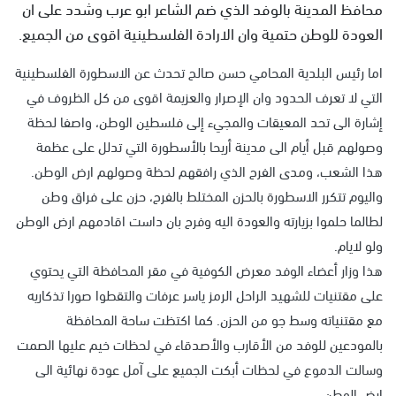
محافظ المدينة بالوفد الذي ضم الشاعر ابو عرب وشدد على ان
العودة للوطن حتمية وان الارادة الفلسطينية اقوى من الجميع.
اما رئيس البلدية المحامي حسن صالح تحدث عن الاسطورة الفلسطينية
التي لا تعرف الحدود وان الإصرار والعزيمة اقوى من كل الظروف في
إشارة الى تحد المعيقات والمجيء إلى فلسطين الوطن، واصفا لحظة
وصولهم قبل أيام الى مدينة أريحا بالأسطورة التي تدلل على عظمة
هذا الشعب، ومدى الفرح الذي رافقهم لحظة وصولهم ارض الوطن.
واليوم تتكرر الاسطورة بالحزن المختلط بالفرح، حزن على فراق وطن
لطالما حلموا بزيارته والعودة اليه وفرح بان داست اقادمهم ارض الوطن
ولو لايام.
هذا وزار أعضاء الوفد معرض الكوفية في مقر المحافظة التي يحتوي
على مقتنيات للشهيد الراحل الرمز ياسر عرفات والتقطوا صورا تذكاريه
مع مقتنياته وسط جو من الحزن. كما اكتظت ساحة المحافظة
بالمودعين للوفد من الأقارب والأصدقاء في لحظات خيم عليها الصمت
وسالت الدموع في لحظات أبكت الجميع على آمل عودة نهائية الى
ارض الوطن.